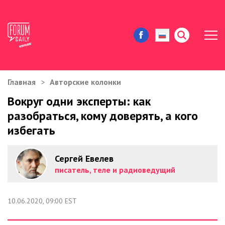
Главная
Авторские колонки
ЖИЗНЬ И ИСТОРИИ
Вокруг одни эксперты: как
разобраться, кому доверять, а кого
ИММИГРАЦИЯ В США
избегать
ЗНАМЕНИТОСТИ
Сергей Евелев
АВТОРСКИЕ КОЛОНКИ
писатель, теле и радиоведущий
ЗДОРОВЬЕ И КРАСОТА
10.06.2020, 09:00 EST
ДОМ И ЕДА