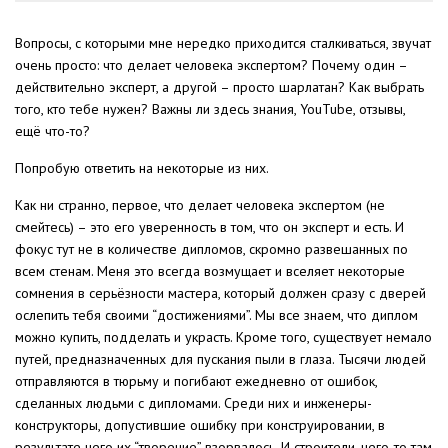
Вопросы, с которыми мне нередко приходится сталкиваться, звучат
очень просто: что делает человека экспертом? Почему один –
действительно эксперт, а другой – просто шарлатан? Как выбрать
того, кто тебе нужен? Важны ли здесь знания, YouTube, отзывы,
ещё что-то?
Попробую ответить на некоторые из них.
Как ни странно, первое, что делает человека экспертом (не
смейтесь) – это его уверенность в том, что он эксперт и есть. И
фокус тут не в количестве дипломов, скромно развешанных по
всем стенам. Меня это всегда возмущает и вселяет некоторые
сомнения в серьёзности мастера, который должен сразу с дверей
ослепить тебя своими “достижениями”. Мы все знаем, что диплом
можно купить, подделать и украсть. Кроме того, существует немало
путей, предназначенных для пускания пыли в глаза. Тысячи людей
отправляются в тюрьму и погибают ежедневно от ошибок,
сделанных людьми с дипломами. Среди них и инженеры-
конструкторы, допустившие ошибку при конструировании, в
результате чего их “творение” взорвалось. И строители, чего-то там