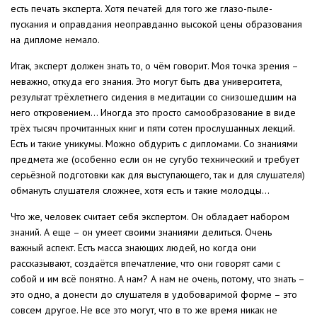
есть печать эксперта. Хотя печатей для того же глазо-пыле-
пускания и оправдания неоправданно высокой цены образования
на дипломе немало.
Итак, эксперт должен знать то, о чём говорит. Моя точка зрения –
неважно, откуда его знания. Это могут быть два университета,
результат трёхлетнего сидения в медитации со снизошедшим на
него откровением… Иногда это просто самообразование в виде
трёх тысяч прочитанных книг и пяти сотен прослушанных лекций.
Есть и такие уникумы. Можно обдурить с дипломами. Со знаниями
предмета же (особенно если он не сугубо технический и требует
серьёзной подготовки как для выступающего, так и для слушателя)
обмануть слушателя сложнее, хотя есть и такие молодцы…
Что же, человек считает себя экспертом. Он обладает набором
знаний. А еще – он умеет своими знаниями делиться. Очень
важный аспект. Есть масса знающих людей, но когда они
рассказывают, создаётся впечатление, что они говорят сами с
собой и им всё понятно. А нам? А нам не очень, потому, что знать –
это одно, а донести до слушателя в удобоваримой форме – это
совсем другое. Не все это могут, что в то же время никак не