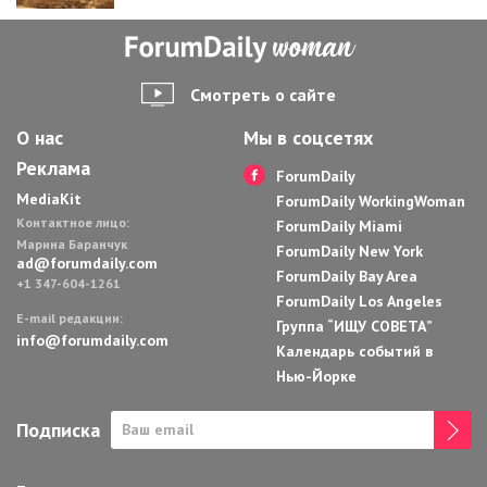
Смотреть о сайте
О нас
Мы в соцсетях
Реклама
ForumDaily
MediaKit
ForumDaily WorkingWoman
Контактное лицо:
ForumDaily Miami
Марина Баранчук
ForumDaily New York
ad@forumdaily.com
ForumDaily Bay Area
+1 347-604-1261
ForumDaily Los Angeles
E-mail редакции:
Группа “ИЩУ СОВЕТА”
info@forumdaily.com
Календарь событий в
Нью-Йорке
Подписка