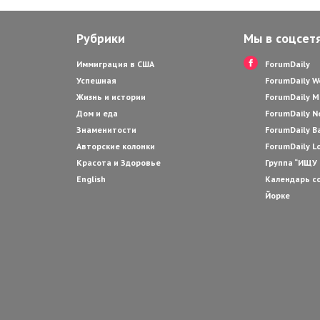
Рубрики
Мы в соцсет
Иммиграция в США
ForumDaily
Успешная
ForumDaily 
Жизнь и истории
ForumDaily M
Дом и еда
ForumDaily N
Знаменитости
ForumDaily B
Авторские колонки
ForumDaily L
Красота и Здоровье
Группа “ИЩУ
English
Календарь с
Йорке