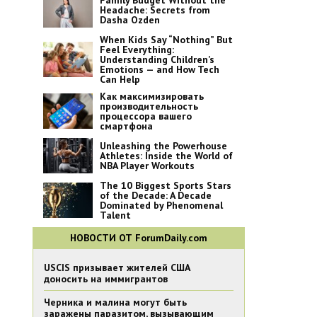
Family Budget Without the
Headache: Secrets from
Dasha Ozden
When Kids Say “Nothing” But
Feel Everything:
Understanding Children’s
Emotions — and How Tech
Can Help
Как максимизировать
производительность
процессора вашего
смартфона
Unleashing the Powerhouse
Athletes: Inside the World of
NBA Player Workouts
The 10 Biggest Sports Stars
of the Decade: A Decade
Dominated by Phenomenal
Talent
НОВОСТИ ОТ ForumDaily.com
USCIS призывает жителей США
доносить на иммигрантов
Черника и малина могут быть
заражены паразитом, вызывающим