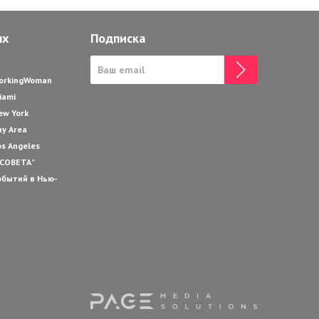
ях
Подписка
WorkingWoman
iami
ew York
ay Area
os Angeles
 СОВЕТА”
обытий в Нью-