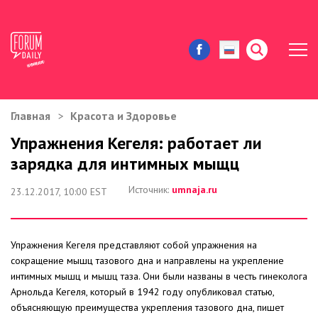
Главная
Красота и Здоровье
ЖИЗНЬ И ИСТОРИИ
Упражнения Кегеля: работает ли
зарядка для интимных мыщц
ИММИГРАЦИЯ В США
Источник:
umnaja.ru
23.12.2017, 10:00 EST
ЗНАМЕНИТОСТИ
АВТОРСКИЕ КОЛОНКИ
Упражнения Кегеля представляют собой упражнения на
сокращение мышц тазового дна и направлены на укрепление
ЗДОРОВЬЕ И КРАСОТА
интимных мышц и мышц таза. Они были названы в честь гинеколога
Арнольда Кегеля, который в 1942 году опубликовал статью,
ДОМ И ЕДА
объясняющую преимущества укрепления тазового дна, пишет