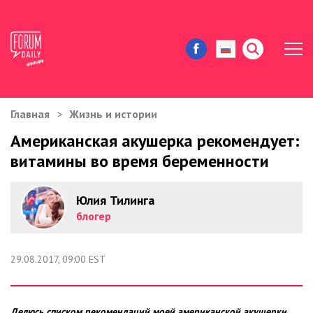
Главная
Жизнь и истории
ЖИЗНЬ И ИСТОРИИ
Американская акушерка рекомендует:
витамины во время беременности
ИММИГРАЦИЯ В США
ЗНАМЕНИТОСТИ
Юлия Тилинга
блогер
АВТОРСКИЕ КОЛОНКИ
29.08.2017, 09:00 EST
ЗДОРОВЬЕ И КРАСОТА
ДОМ И ЕДА
Делюсь списком рекомендаций моей американской акушерки,