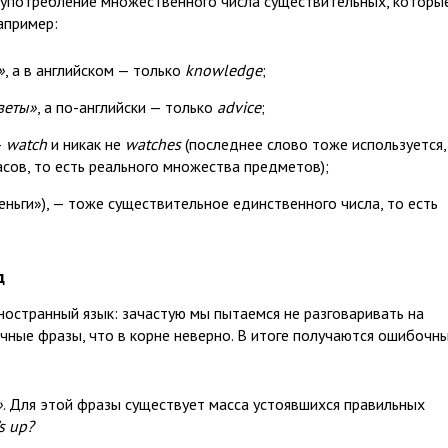
 употребление множественного числа существительных, которы
Например:
»
, а в английском — только
knowledge
;
веты»
, а по-английски — только
advice
;
—
watch
и никак не
watches
(последнее слово тоже используется,
асов, то есть реального множества предметов);
еньги»), — тоже существительное единственного числа, то есть
д
иностранный язык: зачастую мы пытаемся не разговаривать на
чные фразы, что в корне неверно. В итоге получаются ошибочн
»
. Для этой фразы существует масса устоявшихся правильных
s up?