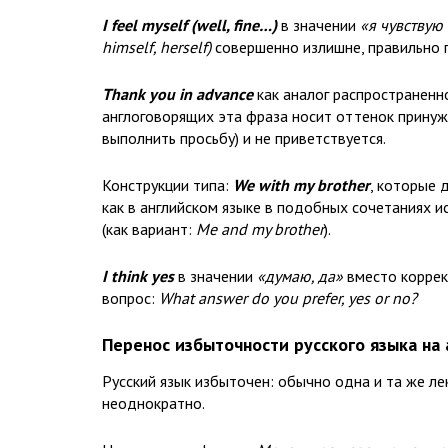
I feel myself (well, fine…)
в значении
«я чувствую
himself, herself)
совершенно излишне, правильно 
Thank you in advance
как аналог распространенн
англоговорящих эта фраза носит оттенок принужд
выполнить просьбу) и не приветствуется.
Конструкции типа:
We with my brother
, которые 
как в английском языке в подобных сочетаниях и
(как вариант:
Me and my brother
).
I think yes
в значении
«думаю, да»
вместо коррек
вопрос:
What answer do you prefer, yes or no?
Перенос избыточности русского языка на 
Русский язык избыточен: обычно одна и та же ле
неоднократно.