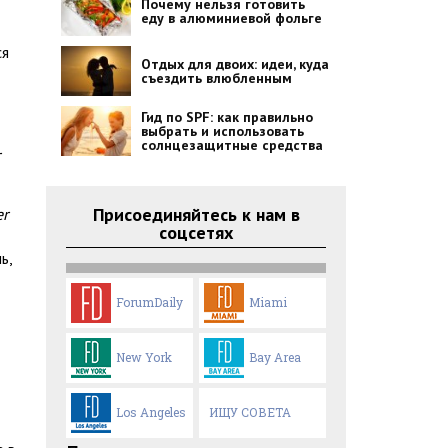
Почему нельзя готовить
еду в алюминиевой фольге
ся
Отдых для двоих: идеи, куда
съездить влюбленным
Гид по SPF: как правильно
выбрать и использовать
солнцезащитные средства
Присоединяйтесь к нам в
er
соцсетях
ь,
ForumDaily
Miami
New York
Bay Area
Los Angeles
ИЩУ СОВЕТА