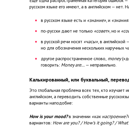
Еще одна распространенная категория ошибок —
русском языке его имеют, а в английском — нет. 
в русском языке есть и
«знание»
, и
«знания
по-русски дают не только
«совет»
, но и
«со
в русской речи носят
«часы»
, в английской 
но для обозначения нескольких наручных ч
другое распространенное слово,
money
(«д
говорить:
Money are…
— неправильно.
Калькированный, или буквальный, перево
Это глобальная проблема всех тех, кто изучает 
английском, а переводить собственные русскоязы
варианты наподобие:
How is your mood?
в значении
«как настроение?
вариантов:
How are you? / How’s it going? / What’