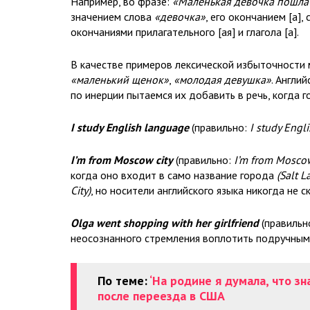
Например, во фразе:
«Маленькая девочка пошла 
значением слова
«девочка»
, его окончанием [а]
окончаниями прилагательного [ая] и глагола [а].
В качестве примеров лексической избыточности
«маленький щенок»
,
«молодая девушка»
. Англи
по инерции пытаемся их добавить в речь, когда г
I study English language
(правильно:
I study Engli
I’m from Moscow city
(правильно:
I’m from Mosco
когда оно входит в само название города
(Salt L
City)
, но носители английского языка никогда не 
Olga went shopping with her girlfriend
(правильн
неосознанного стремления воплотить подручными
По теме:
‘На родине я думала, что зн
после переезда в США