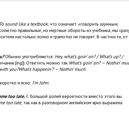
To sound like a textbook
, что означает
«говорить заумным,
бсолютно правильные, но мертвые обороты из учебника, мы сраз
сители настолько полно и грамотно не говорят. В частности, от
u?
Обычно употребляются:
Hey, what’s goin’ on? / What’s up? /
нчания [ing]). Ответить можно так:
What’s goin’ on? — Nothin’ mu
p with you?What’s happenin’? — Nothin’ much
.
коротко и ясно:
I’m John.
ome too late.
С большой долей вероятности вместо этого вы
ome too late
, так как в разговорном английском ярко выражена