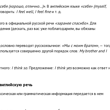
 себя (хорошо, отлично…)»
. В английском языке
«себя»
(myself,
говорить:
I feel well, I feel fine
и т. д.
ого в официальной русской речи
«заранее спасибо»
. Для
ения (дескать, раз вас уже поблагодарили, вы обязаны
дословно переводят русскоязычное:
«Мы с моим братом»
, — то
спользуется совершенно другой порядок слов:
My brother and I
тного:
I think so
. Предложение:
I think yes
возможно как ответ 
английскую речь
ксическая или грамматическая информация передается в нем