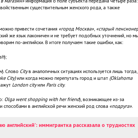
в магазин»
информация о поле субъекта передана четыре раза:
, свойственным существительным женского рода, а также
 можно привести сочетания
«город Москва»
,
«старый пенсионе
йский же язык лаконичен и не требует подобных уточнений, но м
оворим по-английски. В итоге получаем такие ошибки, как:
sh
);
w
). Слово
City
в аналогичных ситуациях используется лишь тогда,
ake City)
или когда можно перепутать город и штат
(Oklahoma
скажут
London city
или
Paris city
.
о:
Olga went shopping with her friend
), возникающее из-за
 способами в английской речи женский род слова
«подруга»
.
аю английский’: иммигрантка рассказала о трудностях