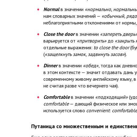
Normal
в значении
«нормально, нормальн
нам словарных значений —
«обычный, ряд
неблагоприятными отклонениями от нормы,
Close the door
в значении
«запереть дверь
варьируется от
«притворить»
до
«закрыть 
отдельные выражения:
to close the door
(бу
(
«защелкнуть замок, задвинуть засов»
).
Dinner
в значении
«обед»
, тогда как днев
в этом контексте — значит отдавать дань у
современному живому английскому языку, 
не считая разве что вечернего чая).
Comfortable
в значении
«подходящий»
(удо
comfortable
— дающий физическое или эмоц
используется слово
convenient
:
comfortable
Путаница со множественным и единствен