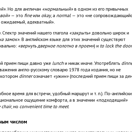
ый»
. Но для англичан
«нормальный»
в одном из его привычных
овой»
— это
fine
или
okay
, а
normal
— это «не сопровождающий
 ожидаемый, адекватный».
»
. Спектр значений нашего глагола
«закрыть»
довольно широк и
на замок»
. В английском языке для этих значений существуют
квально:
«вернуть дверное полотно в проем»
) и
to lock the door
ной прием пищи давно уже
lunch
и никак иначе. Употреблять
dinn
важения англо-русскому словарю 1978 года издания, но не
в котором
dinner
означает
«ужин»
(последний прием пищи за ден
бное время для встречи, удобный маршрут и т. п.). По-английски
иональное ощущение комфорта, а в значении
«подходящий»
 chair
, но
convenient time to meet
.
ным числом