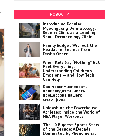
,
НОВОСТИ
Introducing Popular
Myeongdong Dermatology:
Reberry Clinic as a Leading
Seoul Dermatology Clinic
Family Budget Without the
Headache: Secrets from
Dasha Ozden
When Kids Say “Nothing” But
Feel Everything:
Understanding Children’s
Emotions — and How Tech
Can Help
Как максимизировать
производительность
процессора вашего
смартфона
Unleashing the Powerhouse
Athletes: Inside the World of
NBA Player Workouts
The 10 Biggest Sports Stars
of the Decade: A Decade
Dominated by Phenomenal