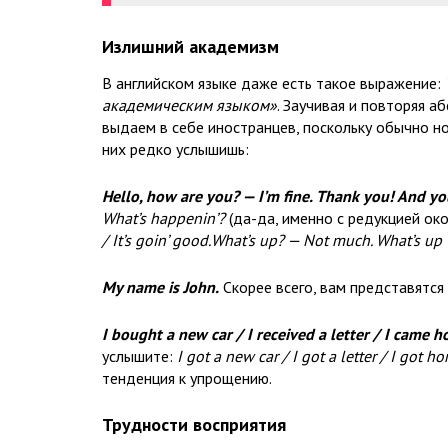
Излишний академизм
В английском языке даже есть такое выражение:
академическим языком»
. Заучивая и повторяя а
выдаем в себе иностранцев, поскольку обычно но
них редко услышишь:
Hello, how are you? — I’m fine. Тhank you! And yo
What’s happenin’?
(да-да, именно с редукцией око
/ It’s goin’ good.What’s up? — Not much. What’s u
My name is John.
Скорее всего, вам представятся 
I bought a new car / I received a letter / I came h
услышите:
I got a new car / I got a letter / I got h
тенденция к упрощению.
Трудности восприятия