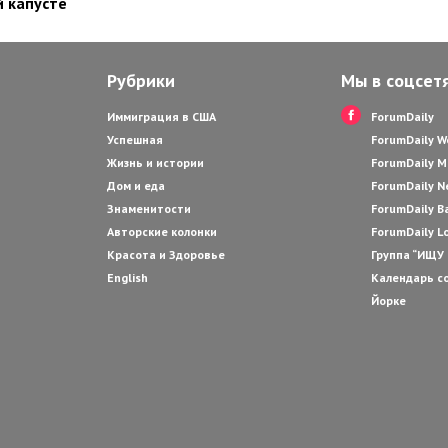
 капусте
Рубрики
Мы в соцсет
Иммиграция в США
ForumDaily
Успешная
ForumDaily 
Жизнь и истории
ForumDaily M
Дом и еда
ForumDaily N
Знаменитости
ForumDaily B
Авторские колонки
ForumDaily L
Красота и Здоровье
Группа “ИЩУ
English
Календарь с
Йорке