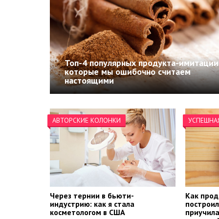
Топ-4 популярных продукта-имитации
которые мы ошибочно считаем
настоящими
АВТОРСКИЕ КОЛОНКИ
УСПЕШНА
Через тернии в бьюти-
Как прод
индустрию: как я стала
построил
косметологом в США
приучила