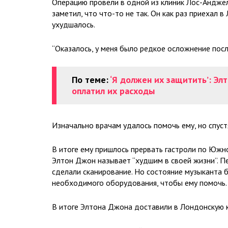
Операцию провели в одной из клиник Лос-Анджел
заметил, что что-то не так. Он как раз приехал 
ухудшалось.
“Оказалось, у меня было редкое осложнение посл
По теме:
‘Я должен их защитить’: Эл
оплатил их расходы
Изначально врачам удалось помочь ему, но спус
В итоге ему пришлось прервать гастроли по Южно
Элтон Джон называет “худшим в своей жизни”. Пе
сделали сканирование. Но состояние музыканта 
необходимого оборудования, чтобы ему помочь.
В итоге Элтона Джона доставили в Лондонскую к