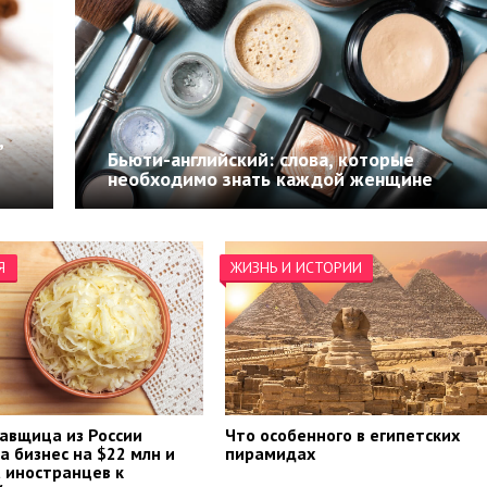
,
Бьюти-английский: слова, которые
необходимо знать каждой женщине
Я
ЖИЗНЬ И ИСТОРИИ
авщица из России
Что особенного в египетских
а бизнес на $22 млн и
пирамидах
 иностранцев к