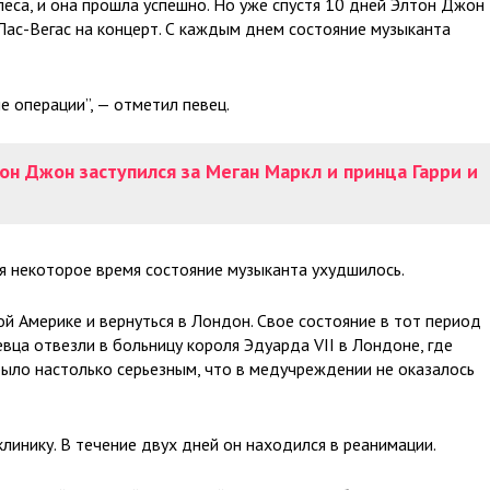
еса, и она прошла успешно. Но уже спустя 10 дней Элтон Джон
в Лас-Вегас на концерт. С каждым днем состояние музыканта
е операции”, — отметил певец.
тон Джон заступился за Меган Маркл и принца Гарри и
тя некоторое время состояние музыканта ухудшилось.
й Америке и вернуться в Лондон. Свое состояние в тот период
вца отвезли в больницу короля Эдуарда VII в Лондоне, где
было настолько серьезным, что в медучреждении не оказалось
линику. В течение двух дней он находился в реанимации.