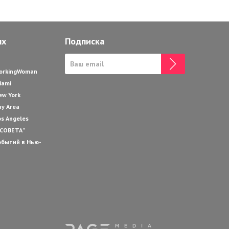
ях
Подписка
WorkingWoman
iami
ew York
ay Area
os Angeles
 СОВЕТА”
обытий в Нью-