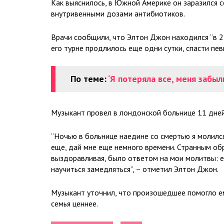
Как выяснилось, в Южной Америке он заразился 
внутривенными дозами антибиотиков.
Врачи сообщили, что Элтон Джон находился “в 24
его турне продлилось еще одни сутки, спасти пев
По теме:
‘Я потеряла все, меня забы
Музыкант провел в лондонской больнице 11 дней
“Ночью в больнице наедине со смертью я молился
еще, дай мне еще немного времени. Странным обр
выздоравливая, было ответом на мои молитвы: е
научиться замедляться”, – отметил Элтон Джон.
Музыкант уточнил, что произошедшее помогло ему
семья ценнее.