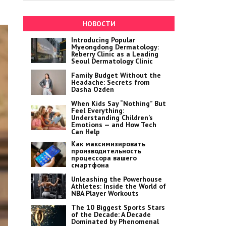
НОВОСТИ
Introducing Popular
Myeongdong Dermatology:
Reberry Clinic as a Leading
Seoul Dermatology Clinic
Family Budget Without the
Headache: Secrets from
Dasha Ozden
When Kids Say “Nothing” But
Feel Everything:
Understanding Children’s
Emotions — and How Tech
Can Help
Как максимизировать
производительность
процессора вашего
смартфона
Unleashing the Powerhouse
Athletes: Inside the World of
NBA Player Workouts
The 10 Biggest Sports Stars
of the Decade: A Decade
Dominated by Phenomenal