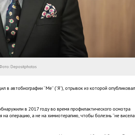
Фото: Depositphotos
л в автобиографии “Me” (“Я”), отрывок из которой опубликова
обнаружили в 2017 году во время профилактического осмотра
я на операцию, а не на химиотерапию, чтобы болезнь “не висела