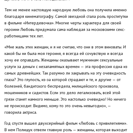
Тем не менее настоящую народную любовь она получила именно
благодаря кинематографу. Самой звездной стала роль проститутки
в фильме «Интердевочка». Многие черты характера для своей
героини Любовь придумала сама наблюдая за московскими секс-
работницами тех лет.
«Мне жаль этих женщин, и я не считаю, что они в этом виноваты. И
какой бы ни была моя героиня, я всегда ей сочувствую и всегда
хочу ее оправдать. Женщины оказывают мужчинам сексуальные
услуги за деньги с незапамятных времен — эта профессия одна из
самых древнейших. Так разумно ли закрывать на эту очевидность
глаза? Это глупость, из-за которой страдают и те, и другие — от
болезней, бандитского беспредела, милицейского произвола,
мошенников и садистов. Если это дело легализовать, всей этой
грязи станет намного меньше. Это настолько очевидно! Но ничего
не происходит. Видимо, кому-то это очень невыгодно», —
говорила актриса.
Год спустя вышел двухсерийный фильм «Любовь с привилегиями».
В нем Полищук отвели главную роль — женщины, которая выходит