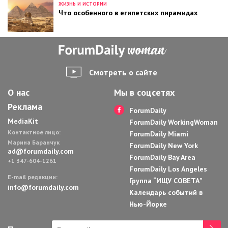
ЖИЗНЬ И ИСТОРИИ
Что особенного в египетских пирамидах
Смотреть о сайте
О нас
Мы в соцсетях
Реклама
ForumDaily
MediaKit
ForumDaily WorkingWoman
Контактное лицо:
ForumDaily Miami
Марина Баранчук
ForumDaily New York
ad@forumdaily.com
ForumDaily Bay Area
+1 347-604-1261
ForumDaily Los Angeles
E-mail редакции:
Группа “ИЩУ СОВЕТА”
info@forumdaily.com
Календарь событий в
Нью-Йорке