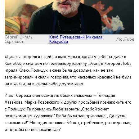
Сергей Цигаль.
Клуб Путешествий Михаила
/YouTube
Скриншот:
Кожухова
«Цигаль загорелся с ней познакомиться, когда у себя на даче в
Коктебеле смотрел по телевизору картину „Эзоп“, в которой Люба
играла Клею. Полищук и сама была довольна, как ее там
загримировали и сняли, говорила, что настолько красивой не была
ни в жизни, ни в каком-либо другом кино.
И вот Сережа стал осаждать общих знакомых — Геннадия
Хазанова, Марка Розовского и других просьбами познакомить его
с Полищук. Те принялись Любе звонить: „С тобой хочет
познакомиться художник!“ Люба была заинтригована: „Да пусть
знакомится!“ Молодая женщина 34 лет, с ребенком, разведенная,
отчего бы не познакомиться?