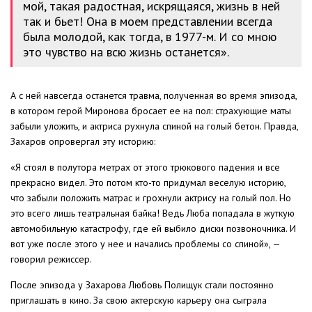
мой, такая радостная, искрящаяся, жизнь в ней
так и бьет! Она в моем представлении всегда
была молодой, как тогда, в 1977-м. И со мною
это чувство на всю жизнь останется».
А с ней навсегда останется травма, полученная во время эпизода,
в котором герой Миронова бросает ее на пол: страхующие маты
забыли уложить, и актриса рухнула спиной на голый бетон. Правда,
Захаров опровергал эту историю:
«Я стоял в полутора метрах от этого трюкового падения и все
прекрасно видел. Это потом кто-то придумал веселую историю,
что забыли положить матрас и грохнули актрису на голый пол. Но
это всего лишь театральная байка! Ведь Люба попадала в жуткую
автомобильную катастрофу, где ей выбило диски позвоночника. И
вот уже после этого у нее и начались проблемы со спиной», —
говорил режиссер.
После эпизода у Захарова Любовь Полищук стали постоянно
приглашать в кино. За свою актерскую карьеру она сыграла