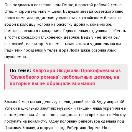
Она родилась в послевоенном Омске, в простой рабочей семье.
Отец — строитель, мать — швея. Будущая звезда советского кино
ловко помогала родителям управляться с хозяйством: бегала за
водой к колодцу, колола на растопку дрова и, конечно же,
помогала возиться с младшими. Единственная отдушина — сбегать
в гости к соседской глухонемой девочке. Ведь у нее дома был
настоящий телевизор! А в нем — такая яркая и удивительная жизнь.
Ради этих посиделок у телевизора Люба даже освоила язык
глухонемых.
По теме:
Квартира Людмилы Прокофьевны из
‘Служебного романа’: любопытные детали, на
которые вы не обращали внимания
Большой мир манил девочку с невиданной силой. Буду актрисой!
Успехи в школьных занятиях музыкой и танцами лишь укрепили ее
в этом решении. И вот в шестнадцать лет она приезжает в Москву
поступать на вокалистку. Одну половину репертуара сделала под
Людмилу Зыкину, а вторую — под Робертино Лорети. Но на