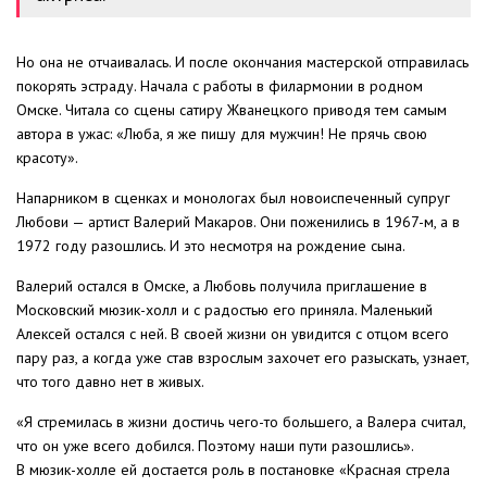
Но она не отчаивалась. И после окончания мастерской отправилась
покорять эстраду. Начала с работы в филармонии в родном
Омске. Читала со сцены сатиру Жванецкого приводя тем самым
автора в ужас: «Люба, я же пишу для мужчин! Не прячь свою
красоту».
Напарником в сценках и монологах был новоиспеченный супруг
Любови — артист Валерий Макаров. Они поженились в 1967-м, а в
1972 году разошлись. И это несмотря на рождение сына.
Валерий остался в Омске, а Любовь получила приглашение в
Московский мюзик-холл и с радостью его приняла. Маленький
Алексей остался с ней. В своей жизни он увидится с отцом всего
пару раз, а когда уже став взрослым захочет его разыскать, узнает,
что того давно нет в живых.
«Я стремилась в жизни достичь чего-то большего, а Валера считал,
что он уже всего добился. Поэтому наши пути разошлись».
В мюзик-холле ей достается роль в постановке «Красная стрела