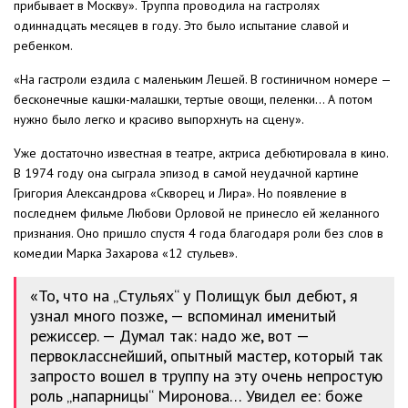
прибывает в Москву». Труппа проводила на гастролях
одиннадцать месяцев в году. Это было испытание славой и
ребенком.
«На гастроли ездила с маленьким Лешей. В гостиничном номере —
бесконечные кашки-малашки, тертые овощи, пеленки… А потом
нужно было легко и красиво выпорхнуть на сцену».
Уже достаточно известная в театре, актриса дебютировала в кино.
В 1974 году она сыграла эпизод в самой неудачной картине
Григория Александрова «Скворец и Лира». Но появление в
последнем фильме Любови Орловой не принесло ей желанного
признания. Оно пришло спустя 4 года благодаря роли без слов в
комедии Марка Захарова «12 стульев».
«То, что на „Стульях“ у Полищук был дебют, я
узнал много позже, — вспоминал именитый
режиссер. — Думал так: надо же, вот —
первокласснейший, опытный мастер, который так
запросто вошел в труппу на эту очень непростую
роль „напарницы“ Миронова… Увидел ее: боже