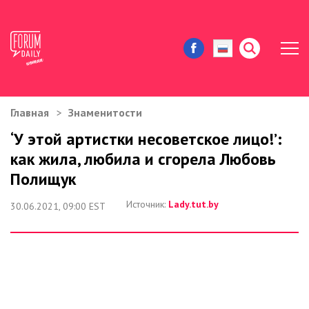
Главная
Знаменитости
ЖИЗНЬ И ИСТОРИИ
‘У этой артистки несоветское лицо!’:
как жила, любила и сгорела Любовь
ИММИГРАЦИЯ В США
Полищук
ЗНАМЕНИТОСТИ
Источник:
Lady.tut.by
30.06.2021, 09:00 EST
АВТОРСКИЕ КОЛОНКИ
ЗДОРОВЬЕ И КРАСОТА
ДОМ И ЕДА