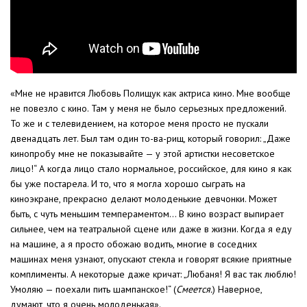
«Мне не нравится Любовь Полищук как актриса кино. Мне вообще
не повезло с кино. Там у меня не было серьезных предложений.
То же и с телевидением, на которое меня просто не пускали
двенадцать лет. Был там один то-ва-рищ, который говорил: „Даже
кинопробу мне не показывайте — у этой артистки несоветское
лицо!“ А когда лицо стало нормальное, российское, для кино я как
бы уже постарела. И то, что я могла хорошо сыграть на
киноэкране, прекрасно делают молоденькие девчонки. Может
быть, с чуть меньшим темпераментом… В кино возраст выпирает
сильнее, чем на театральной сцене или даже в жизни. Когда я еду
на машине, а я просто обожаю водить, многие в соседних
машинах меня узнают, опускают стекла и говорят всякие приятные
комплименты. А некоторые даже кричат: „Любаня! Я вас так люблю!
Умоляю — поехали пить шампанское!“ (
Смеется.
) Наверное,
думают, что я очень молоденькая».