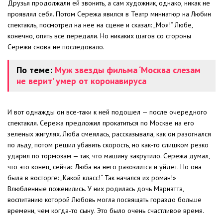
Друзья продолжали ей звонить, а сам художник, однако, никак не
проявлял себя. Потом Сережа явился в Театр миниатюр на Любин
спектакль, посмотрел на нее на сцене и сказал: „Моя!“ Любе,
конечно, опять все передали. Но никаких шагов со стороны
Сережи снова не последовало.
По теме:
Муж звезды фильма ‘Москва слезам
не верит’ умер от коронавируса
И вот однажды он все-таки к ней подошел — после очередного
спектакля. Сережа предложил прокатиться по Москве на его
зеленых жигулях. Люба смеялась, рассказывала, как он разогнался
по льду, потом решил убавить скорость, но как-то слишком резко
ударил по тормозам — так, что машину закрутило. Сережа думал,
что это конец, сейчас Люба на него разозлится и уйдет. Но она
была в восторге: „Какой класс!“ Так начался их роман!»
Влюбленные поженились. У них родилась дочь Мариэтта,
воспитанию которой Любовь могла посвящать гораздо больше
времени, чем когда-то сыну. Это было очень счастливое время.