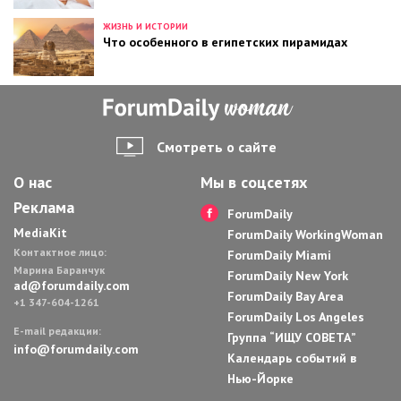
ЖИЗНЬ И ИСТОРИИ
Что особенного в египетских пирамидах
Смотреть о сайте
О нас
Мы в соцсетях
Реклама
ForumDaily
MediaKit
ForumDaily WorkingWoman
Контактное лицо:
ForumDaily Miami
Марина Баранчук
ForumDaily New York
ad@forumdaily.com
ForumDaily Bay Area
+1 347-604-1261
ForumDaily Los Angeles
E-mail редакции:
Группа “ИЩУ СОВЕТА”
info@forumdaily.com
Календарь событий в
Нью-Йорке