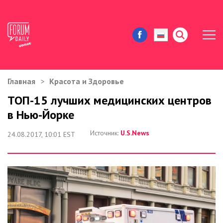
Главная
Красота и Здоровье
ЖИЗНЬ И ИСТОРИИ
ТОП-15 лучших медицинских центров
в Нью-Йорке
ИММИГРАЦИЯ В США
Источник:
U.S.News
24.08.2017, 10:01 EST
ЗНАМЕНИТОСТИ
АВТОРСКИЕ КОЛОНКИ
ЗДОРОВЬЕ И КРАСОТА
ДОМ И ЕДА