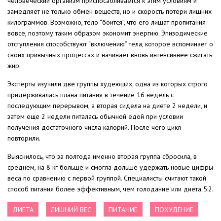
человеческий организм приспосабливается к этим условиям и
замедляет не только обмен веществ, но и скорость потери лишних
килограммов. Возможно, тело “боится”, что его лишат пропитания
вовсе, поэтому таким образом экономит энергию. Эпизодические
отступления способствуют “включению” тела, которое вспоминает о
своих привычных процессах и начинает вновь интенсивнее сжигать
жир.
Эксперты изучили две группы худеющих, одна из которых строго
придерживалась плана питания в течение 16 недель с
последующим перерывом, а вторая сидела на диете 2 недели, и
затем еще 2 недели питалась обычной едой при условии
получения достаточного числа калорий. После чего цикл
повторили.
Выяснилось, что за полгода именно вторая группа сбросила, в
среднем, на 8 кг больше и смогла дольше удержать новые цифры
веса по сравнению с первой группой. Специалисты считают такой
способ питания более эффективным, чем голодание или диета 5:2.
ДИЕТА
ЛИШНИЙ ВЕС
ПИТАНИЕ
ПОХУДЕНИЕ