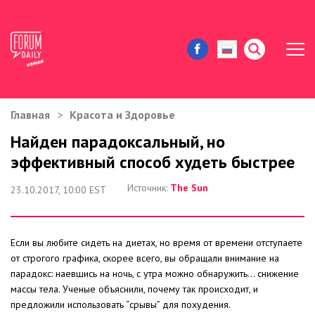
Главная
Красота и Здоровье
ЖИЗНЬ И ИСТОРИИ
Найден парадоксальный, но
эффективный способ худеть быстрее
ИММИГРАЦИЯ В США
Источник:
The Sun
23.10.2017, 10:00 EST
ЗНАМЕНИТОСТИ
АВТОРСКИЕ КОЛОНКИ
Если вы любите сидеть на диетах, но время от времени отступаете
от строгого графика, скорее всего, вы обращали внимание на
ЗДОРОВЬЕ И КРАСОТА
парадокс: наевшись на ночь, с утра можно обнаружить… снижение
массы тела. Ученые объяснили, почему так происходит, и
ДОМ И ЕДА
предложили использовать “срывы” для похудения.