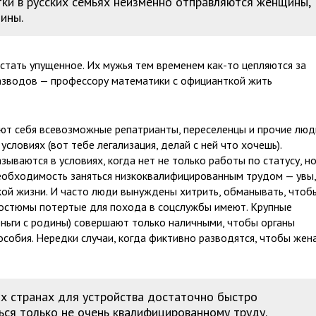
ки в русских семьях неизменно отправляются женщины,
ины.
стать упущенное. Их мужья тем временем как-то цепляются за
разводов — профессору математики с официанткой жить
т себя всевозможные репатрианты, переселенцы и прочие люд
словиях (вот тебе легализация, делай с ней что хочешь).
ываются в условиях, когда нет не только работы по статусу, но
необходимость заняться низкоквалифицированным трудом — увы,
ской жизни. И часто люди вынуждены хитрить, обманывать, чтоб
и костюмы потертые для похода в соцслужбы имеют. Крупные
еньги с родины) совершают только наличными, чтобы органы
особия. Нередки случаи, когда фиктивно разводятся, чтобы жена
ых странах для устройства достаточно быстро
ься только не очень квалифицированному труду.