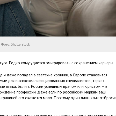
Фото: Shutterstock
туса. Редко кому удается эмигрировать с сохранением карьеры.
д и даже попадал в светские хроники, в Европе становится
амме для высококвалифицированных специалистов, теряет
ние языка. Были в России успешным врачом или юристом — в
ерждение профессии. Даже если по российским меркам ваш
 границей его окажется мало. Поэтому один лишь язык отброси
мисты терпят падение еще из-за элементарного незнания местн