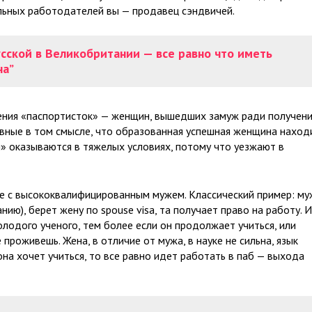
альных работодателей вы — продавец сэндвичей.
усской в Великобритании — все равно что иметь
на”
чения «паспортисток» — женщин, вышедших замуж ради получен
авные в том смысле, что образованная успешная женщина наход
и» оказываются в тяжелых условиях, потому что уезжают в
те с высококвалифицированным мужем. Классический пример: му
ию), берет жену по spouse visa, та получает право на работу. И
олодого ученого, тем более если он продолжает учиться, или
проживешь. Жена, в отличие от мужа, в науке не сильна, язык
она хочет учиться, то все равно идет работать в паб — выхода