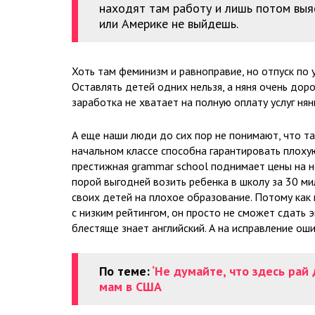
находят там работу и лишь потом выя
или Америке не выйдешь.
Хоть там феминизм и равноправие, но отпуск по 
Оставлять детей одних нельзя, а няня очень дор
заработка не хватает на полную оплату услуг нян
А еще наши люди до сих пор не понимают, что та
начальном классе способна гарантировать плоху
престижная grammar school поднимает цены на н
порой выгодней возить ребенка в школу за 30 м
своих детей на плохое образование. Потому как 
с низким рейтингом, он просто не сможет сдать 
блестяще знает английский. А на исправление оши
По теме:
‘Не думайте, что здесь ра
мам в США