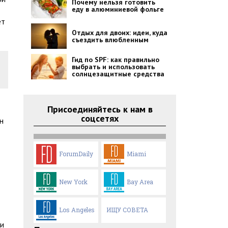
Почему нельзя готовить
еду в алюминиевой фольге
ет
Отдых для двоих: идеи, куда
съездить влюбленным
Гид по SPF: как правильно
выбрать и использовать
солнцезащитные средства
Присоединяйтесь к нам в
соцсетях
н
ForumDaily
Miami
New York
Bay Area
Los Angeles
ИЩУ СОВЕТА
ли