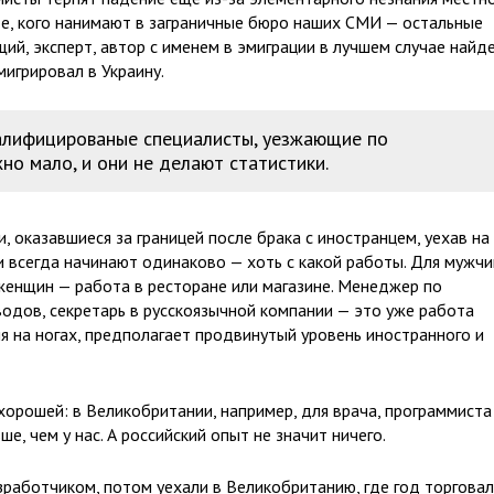
е, кого нанимают в заграничные бюро наших СМИ — остальные
ий, эксперт, автор с именем в эмиграции в лучшем случае найд
игрировал в Украину.
алифицированые специалисты, уезжающие по
о мало, и они не делают статистики.
 оказавшиеся за границей после брака с иностранцем, уехав на
и всегда начинают одинаково — хоть с какой работы. Для мужчи
 женщин — работа в ресторане или магазине. Менеджер по
дов, секретарь в русскоязычной компании — это уже работа
ия на ногах, предполагает продвинутый уровень иностранного и
хорошей: в Великобритании, например, для врача, программиста
е, чем у нас. А российский опыт не значит ничего.
зработчиком, потом уехали в Великобританию, где год торгова