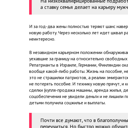
На низкоквалифицированные подработ
а ставку семья делает на карьеру мужч
И за год-два жены полностью теряют шанс навер
новую работу. Через несколько лет идет шквал 
неинтересно.
В незавидном карьерном положении обнаруживаю
уехавшие за границу на относительно свободных у
Репатрианты в Израиле, Германии, Финляндии оказ
вообще какой-либо работы. Жизнь на пособие, 
это не страшилки патриотов, а реалии эмигрант
не потерять пособие. И технику новую прячут, 
сделки (купля-продажа машины, аренда жилья, д
соцобеспечения не увидели деньги и не лишили п
детьми получила соцжилье и выплаты.
Почти все думают, что в благополучн
переучиться. Но быстро можно обучит