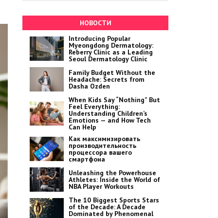
НОВОСТИ
Introducing Popular
Myeongdong Dermatology:
Reberry Clinic as a Leading
Seoul Dermatology Clinic
Family Budget Without the
Headache: Secrets from
Dasha Ozden
When Kids Say “Nothing” But
Feel Everything:
Understanding Children’s
Emotions — and How Tech
Can Help
Как максимизировать
производительность
процессора вашего
смартфона
Unleashing the Powerhouse
Athletes: Inside the World of
NBA Player Workouts
The 10 Biggest Sports Stars
of the Decade: A Decade
Dominated by Phenomenal