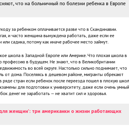
сняют, что на больничный по болезни ребенка в Европе
уходу за ребенком оплачивается разве что в Скандинавии.
огая, и часто женщина вынуждена работать, даже если ее
и или садика, потому как иначе рабочее место займут.
кое школа в Западной Европе или Америке. Что плохая школа в
ю профессию в будущем. Не знают, что в Великобритании
едвижимость во всей округе. Настолько сильно поднимает, что
иль от дома. Поселяясь в дешевом районе, мигранты обрекают
в ряде стран если ребенок после переезда пошел в плохую шко
экзамены для подготовки к университету, даже если очень умный
бок денег не заработать — не хватит сил и здоровья.
й для женщин’: три американки о жизни работающих