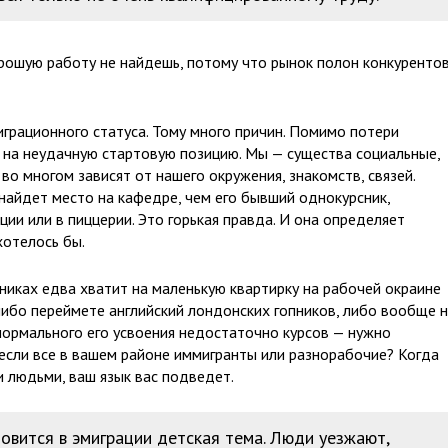
ошую работу не найдешь, потому что рынок полон конкурентов
играционного статуса. Тому много причин. Помимо потери
т на неудачную стартовую позицию. Мы — существа социальные,
во многом зависят от нашего окружения, знакомств, связей.
найдет место на кафедре, чем его бывший однокурсник,
и или в пиццерии. Это горькая правда. И она определяет
хотелось бы.
никах едва хватит на маленькую квартирку на рабочей окраине
либо переймете английский лондонских гопников, либо вообще 
нормального его усвоения недостаточно курсов — нужно
, если все в вашем районе иммигранты или разнорабочие? Когда
и людьми, ваш язык вас подведет.
вится в эмиграции детская тема. Люди уезжают,