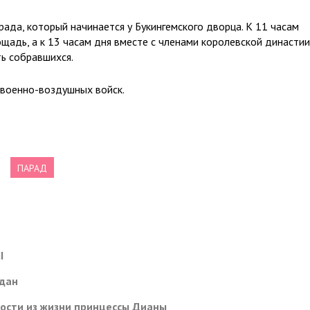
рада, который начинается у Букингемского дворца. К 11 часам
щадь, а к 13 часам дня вместе с членами королевской династии
ь собравшихся.
военно-воздушных войск.
ПАРАД
I
мдан
ости из жизни принцессы Дианы