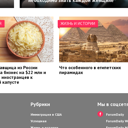
необходимо знать каждой женщине
Я
ЖИЗНЬ И ИСТОРИИ
авщица из России
Что особенного в египетских
а бизнес на $22 млн и
пирамидах
 иностранцев к
 капусте
Рубрики
Мы в соцсет
Иммиграция в США
ForumDaily
Успешная
ForumDaily 
Жизнь и истории
ForumDaily M