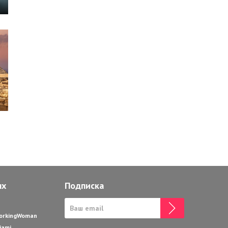
ях
Подписка
WorkingWoman
iami