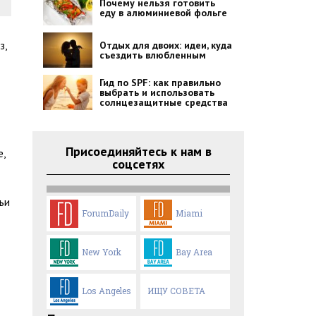
Почему нельзя готовить
еду в алюминиевой фольге
з,
Отдых для двоих: идеи, куда
съездить влюбленным
Гид по SPF: как правильно
выбрать и использовать
солнцезащитные средства
Присоединяйтесь к нам в
е,
соцсетях
ьи
ForumDaily
Miami
New York
Bay Area
Los Angeles
ИЩУ СОВЕТА