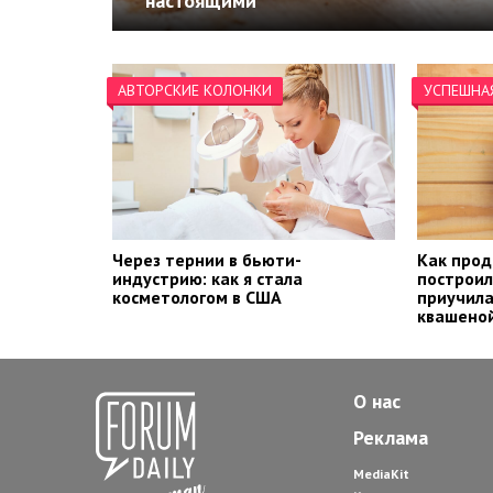
настоящими
АВТОРСКИЕ КОЛОНКИ
УСПЕШНА
Через тернии в бьюти-
Как прод
индустрию: как я стала
построил
косметологом в США
приучила
квашеной
О нас
Реклама
MediaKit