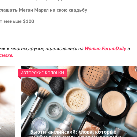
глашать Меган Маркл на свою свадьбу
ят меньше $100
ами и многим другим, подписавшись на
Woman.ForumDaily
в
сылке.
АВТОРСКИЕ КОЛОНКИ
,
Бьюти-английский: слова, которые