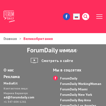
Главная
Великобритания
ЖИЗНЬ И ИСТОРИИ
ИММИГРАЦИЯ В США
Смотреть о сайте
ЗНАМЕНИТОСТИ
О нас
Мы в соцсетях
Реклама
АВТОРСКИЕ КОЛОНКИ
ForumDaily
MediaKit
ForumDaily WorkingWoman
Контактное лицо:
ЗДОРОВЬЕ И КРАСОТА
ForumDaily Miami
Марина Баранчук
ForumDaily New York
ad@forumdaily.com
ForumDaily Bay Area
ДОМ И ЕДА
+1 347-604-1261
ForumDaily Los Angeles