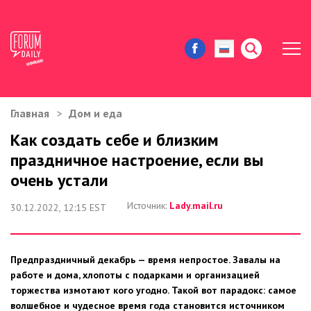
Главная
Дом и еда
ЖИЗНЬ И ИСТОРИИ
Как создать себе и близким
праздничное настроение, если вы
ИММИГРАЦИЯ В США
очень устали
ЗНАМЕНИТОСТИ
Источник:
Lady.mail.ru
30.12.2022, 12:15 EST
АВТОРСКИЕ КОЛОНКИ
Предпраздничный декабрь — время непростое. Завалы на
ЗДОРОВЬЕ И КРАСОТА
работе и дома, хлопоты с подарками и организацией
торжества измотают кого угодно. Такой вот парадокс: самое
ДОМ И ЕДА
волшебное и чудесное время года становится источником