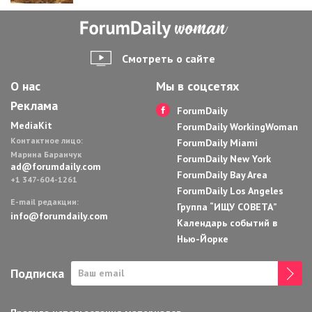
Смотреть о сайте
О нас
Мы в соцсетях
Реклама
ForumDaily
MediaKit
ForumDaily WorkingWoman
Контактное лицо:
ForumDaily Miami
Марина Баранчук
ForumDaily New York
ad@forumdaily.com
ForumDaily Bay Area
+1 347-604-1261
ForumDaily Los Angeles
E-mail редакции:
Группа “ИЩУ СОВЕТА”
info@forumdaily.com
Календарь событий в
Нью-Йорке
Подписка