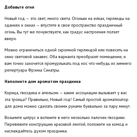
Добавьте огня
Новый год — это свет, много света. Огоньки на елках, гирлянды на
зданиях и окнах — впустите в свое пространство праздничный
огонь. Вы тут же почувствуете, как градус настроения ползет
вверх.
Можно ограничиться одной скромной гирляндой или повесить на
окно световой занавес. Оба варианта преобразят помещение, и
вам точно захочется промурлыкать под нос что-нибудь из зимнего
репертуара Фрэнка Синатры.
Наполните дом ароматом праздника
Корица, гвоздика и апельсин — какие ассоциации вызывает у вас
эта троица? Правильно, Новый год! Самый простой ароматизатор
для дома можно сделать своими руками буквально за пару минут.
Возьмите цитрус и воткните в него несколько палочек гвоздики.
Перевяжите конструкцию красивой лентой, положите на комод и
наслаждайтесь духом праздника.