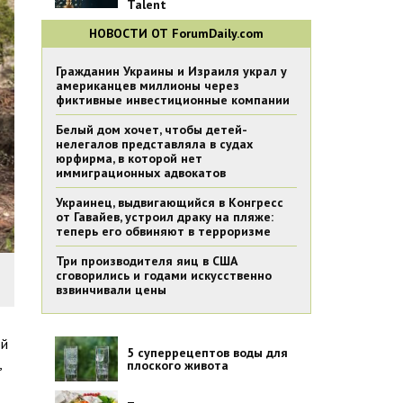
Talent
НОВОСТИ ОТ ForumDaily.com
Гражданин Украины и Израиля украл у
американцев миллионы через
фиктивные инвестиционные компании
Белый дом хочет, чтобы детей-
нелегалов представляла в судах
юрфирма, в которой нет
иммиграционных адвокатов
Украинец, выдвигающийся в Конгресс
от Гавайев, устроил драку на пляже:
теперь его обвиняют в терроризме
Три производителя яиц в США
сговорились и годами искусственно
взвинчивали цены
ой
5 суперрецептов воды для
,
плоского живота