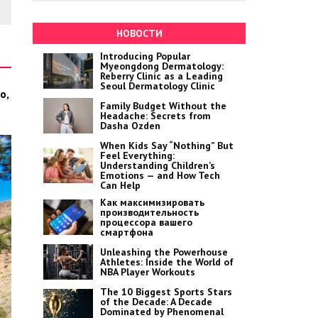
НОВОСТИ
Introducing Popular
Myeongdong Dermatology:
Reberry Clinic as a Leading
Seoul Dermatology Clinic
о,
Family Budget Without the
Headache: Secrets from
Dasha Ozden
When Kids Say “Nothing” But
Feel Everything:
Understanding Children’s
Emotions — and How Tech
Can Help
Как максимизировать
производительность
процессора вашего
смартфона
Unleashing the Powerhouse
Athletes: Inside the World of
NBA Player Workouts
The 10 Biggest Sports Stars
of the Decade: A Decade
Dominated by Phenomenal