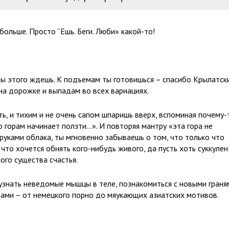
 больше. Просто “Ешь. Беги. Люби» какой-то!
ы этого ждешь. К подъемам ты готовишься – спасибо Крылатск
а дорожке и выпадам во всех вариациях.
ть, и тихим и не очень сапом шпаришь вверх, вспоминая почему-
по горам начинает ползти…». И повторяя мантру «эта гора не
 руками облака, ты мгновенно забываешь о том, что только что
что хочется обнять кого-нибудь живого, да пусть хоть суккуле
ого существа счастья.
 узнать неведомые мышцы в теле, познакомиться с новыми граня
тами – от немецкого порно до мяукающих азиатских мотивов.