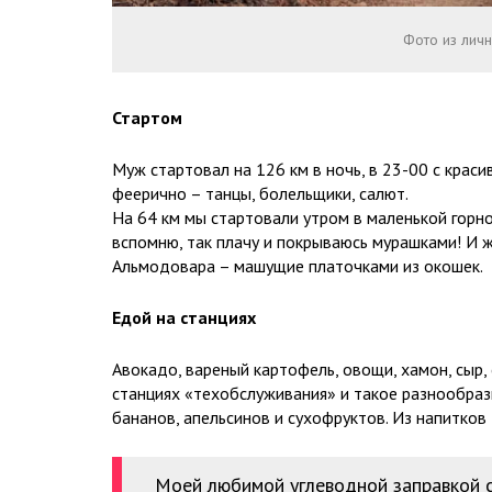
Фото из лич
Стартом
Муж стартовал на 126 км в ночь, в 23-00 с крас
феерично – танцы, болельщики, салют.
На 64 км мы стартовали утром в маленькой горной
вспомню, так плачу и покрываюсь мурашками! И женщины ̶н̶а
Альмодовара – машущие платочками из окошек.
Едой на станциях
Авокадо, вареный картофель, овощи, хамон, сыр, 
станциях «техобслуживания» и такое разнообра
бананов, апельсинов и сухофруктов. Из напитков 
Моей любимой углеводной заправкой с