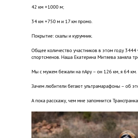
42 км +1000 м;
34 км +750 м и 17 км промо.
Покрытие: скалы и курумник.
Общее количество участников в этом году 3444 
спортсменов. Наша Екатерина Митяева заняла тр
Мы с мужем бежали на пАру – он 126 км, я 64 км.
Зачем любители бегают ультрамарафоны – об эт
А пока расскажу, чем мне запомнится Трансгранка