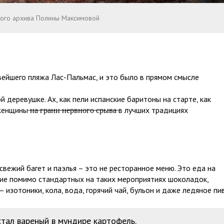
ного архива Полины Максимовой
ивейшего пляжа Лас-Пальмас, и это было в прямом смысле
 деревушке. Ах, как пели испанские баритоны на старте, как
̶ ̶г̶р̶а̶н̶и̶ ̶н̶е̶р̶в̶н̶о̶г̶о̶ ̶с̶р̶ы̶в̶а̶ в лучших традициях
свежий багет и паэлья – это не ресторанное меню. Это еда на
зие помимо стандартных на таких мероприятиях шоколадок,
– изотоники, кола, вода, горячий чай, бульон и даже ледяное пи
тал вареный в мундире картофель.