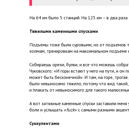
На 64 км было 5 станций. На 125 км – в два раза
Тяжелыми каменными спусками
Подъемы тоже были суровыми, но от подъемов т
холмам, тренировкам на максимальном подъеме н
Собираешь орехи, булки, и все что можешь собра
Чуковского: «И горы встают у него на пути, и он 
может быть бесконечной». И там, на горе, трогая
было невыносимо тяжело, потому что вид такой, 
и плакать от невыносимого для такого малюсеньк
А вот затяжные каменные спуски заставили меня
боли и услышать «
fuck
» с самыми разными акцен
Суккулентами