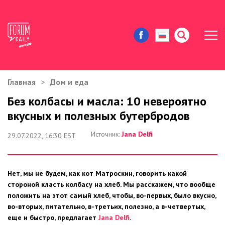
Главная
Дом и еда
ЖИЗНЬ И ИСТОРИИ
Без колбасы и масла: 10 невероятно
вкусных и полезных бутербродов
ИММИГРАЦИЯ В США
Источник:
Jana Delfi
29.07.2022, 16:30 EST
ЗНАМЕНИТОСТИ
АВТОРСКИЕ КОЛОНКИ
Нет, мы не будем, как кот Матроскин, говорить какой
стороной класть колбасу на хлеб. Мы расскажем, что вообще
ЗДОРОВЬЕ И КРАСОТА
положить на этот самый хлеб, чтобы, во-первых, было вкусно,
во-вторых, питательно, в-третьих, полезно, а в-четвертых,
ДОМ И ЕДА
еще и быстро, предлагает
Jana Delfi
.