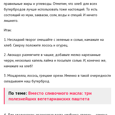
правильные жиры и углеводы. Отметим, что хлеб для всех
бутербродов лучше использовать тоже настоящий. То есть
состоящий из муки, закваски, соли, воды и специй. И ничего
лишнего.
Итак:
1. Несладкий творог смешайте с зеленью и солью, намажьте на
хлеб. Сверху положите лосось и огурец.
2. Авокадо размягчите в чашке, добавьте мелко нарезанные
черри, несколько капель лайма и посыпьте солью. И, конечно же,
намажьте на хлеб!
3. Моцарелла, лосось, грецкие орехи. Именно в такой очередности
складываем наш бутерброд.
По теме:
Вместо сливочного масла: три
полезнейших вегетарианских паштета
4. Для сладкоежек: арахисовая паста, клубника, сверху — семена