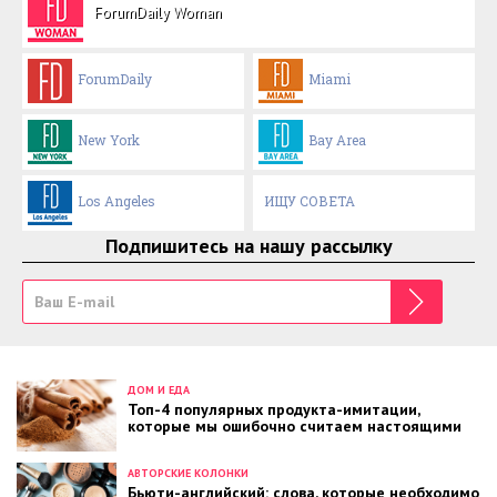
ForumDaily Woman
ForumDaily
Miami
New York
Bay Area
Los Angeles
ИЩУ СОВЕТА
Подпишитесь на нашу рассылку
ДОМ И ЕДА
Топ-4 популярных продукта-имитации,
которые мы ошибочно считаем настоящими
АВТОРСКИЕ КОЛОНКИ
Бьюти-английский: слова, которые необходимо