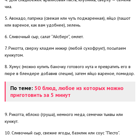
чиа.
5. Авокадо, паприка (свежая или чуть поджаренная), яйцо (пашот
или вареное, как вам удобнее), зелень.
6. Сливочный сыр, салат “Айсберг”, омлет.
7. Рикотта, сверху кладем инжир (любой сухофрукт), посыпаем
кунжутом.
8. Хумус (можно купить баночку готового нута и превратить его в
пюре в блендере добавив специи), затем яйцо вареное, помидор.
По теме:
50 блюд, любое из которых можно
приготовить за 5 минут
9. Рикотта, яблоко (груша), немного меда, семечки тыквы или
кунжут.
10. Сливочный сыр, свежие ягоды, базилик или соус “Песто”.