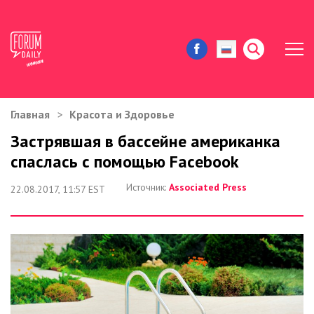
Главная
Красота и Здоровье
ЖИЗНЬ И ИСТОРИИ
Застрявшая в бассейне американка
спаслась с помощью Facebook
ИММИГРАЦИЯ В США
Источник:
Assоciated Press
22.08.2017, 11:57 EST
ЗНАМЕНИТОСТИ
АВТОРСКИЕ КОЛОНКИ
ЗДОРОВЬЕ И КРАСОТА
ДОМ И ЕДА