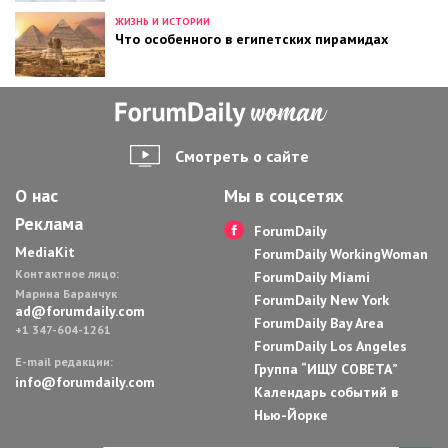
ЖИЗНЬ И ИСТОРИИ
Что особенного в египетских пирамидах
Смотреть о сайте
О нас
Мы в соцсетях
Реклама
ForumDaily
MediaKit
ForumDaily WorkingWoman
Контактное лицо:
ForumDaily Miami
Марина Баранчук
ForumDaily New York
ad@forumdaily.com
ForumDaily Bay Area
+1 347-604-1261
ForumDaily Los Angeles
E-mail редакции:
Группа “ИЩУ СОВЕТА”
info@forumdaily.com
Календарь событий в
Нью-Йорке