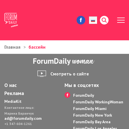
Главная
бассейн
ЖИЗНЬ И ИСТОРИИ
ИММИГРАЦИЯ В США
Смотреть о сайте
ЗНАМЕНИТОСТИ
О нас
Мы в соцсетях
Реклама
АВТОРСКИЕ КОЛОНКИ
ForumDaily
MediaKit
ForumDaily WorkingWoman
Контактное лицо:
ЗДОРОВЬЕ И КРАСОТА
ForumDaily Miami
Марина Баранчук
ForumDaily New York
ad@forumdaily.com
ForumDaily Bay Area
ДОМ И ЕДА
+1 347-604-1261
ForumDaily Los Angeles