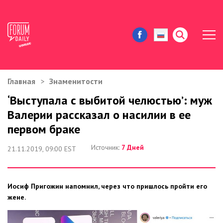
Главная
Знаменитости
ЖИЗНЬ И ИСТОРИИ
‘Выступала с выбитой челюстью’: муж
Валерии рассказал о насилии в ее
ИММИГРАЦИЯ В США
первом браке
ЗНАМЕНИТОСТИ
Источник:
7 Дней
21.11.2019, 09:00 EST
АВТОРСКИЕ КОЛОНКИ
Иосиф Пригожин напомнил, через что пришлось пройти его
ЗДОРОВЬЕ И КРАСОТА
жене.
ДОМ И ЕДА