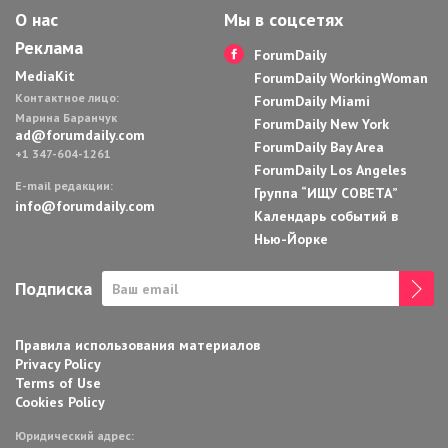
О нас
Мы в соцсетях
Реклама
ForumDaily
MediaKit
ForumDaily WorkingWoman
Контактное лицо:
ForumDaily Miami
Марина Баранчук
ForumDaily New York
ad@forumdaily.com
ForumDaily Bay Area
+1 347-604-1261
ForumDaily Los Angeles
E-mail редакции:
Группа “ИЩУ СОВЕТА”
info@forumdaily.com
Календарь событий в
Нью-Йорке
Подписка
Правила использования материалов
Privacy Policy
Terms of Use
Cookies Policy
Юридический адрес: