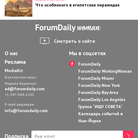
Что особенного в египетских пирамидах
Смотреть о сайте
О нас
Мы в соцсетях
Реклама
ForumDaily
MediaKit
ForumDaily WorkingWoman
Контактное лицо:
ForumDaily Miami
Марина Баранчук
ForumDaily New York
ad@forumdaily.com
ForumDaily Bay Area
+1 347-604-1261
ForumDaily Los Angeles
E-mail редакции:
Группа “ИЩУ СОВЕТА”
info@forumdaily.com
Календарь событий в
Нью-Йорке
Подписка