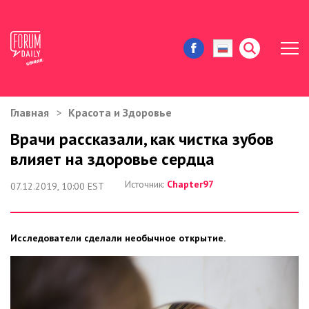
Главная
Красота и Здоровье
ЖИЗНЬ И ИСТОРИИ
Врачи рассказали, как чистка зубов
влияет на здоровье сердца
ИММИГРАЦИЯ В США
Источник:
Chapter97
07.12.2019, 10:00 EST
ЗНАМЕНИТОСТИ
АВТОРСКИЕ КОЛОНКИ
Исследователи сделали необычное открытие.
ЗДОРОВЬЕ И КРАСОТА
ДОМ И ЕДА