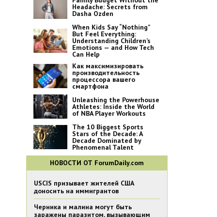
Family Budget Without the
Headache: Secrets from
Dasha Ozden
When Kids Say “Nothing”
But Feel Everything:
Understanding Children’s
Emotions — and How Tech
Can Help
Как максимизировать
производительность
процессора вашего
смартфона
Unleashing the Powerhouse
Athletes: Inside the World
of NBA Player Workouts
The 10 Biggest Sports
Stars of the Decade: A
Decade Dominated by
Phenomenal Talent
НОВОСТИ ОТ ForumDaily.com
USCIS призывает жителей США
доносить на иммигрантов
Черника и малина могут быть
заражены паразитом, вызывающим