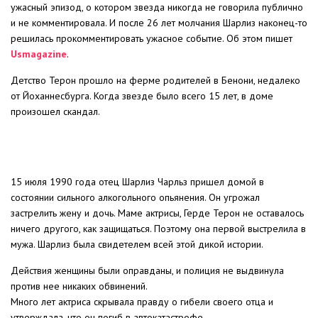
ужасный эпизод, о котором звезда никогда не говорила публично
и не комментировала. И после 26 лет молчания Шарлиз наконец-то
решилась прокомментировать ужасное событие. Об этом пишет
Usmagazine
.
Детство Терон прошло на ферме родителей в Бенони, недалеко
от Йоханнесбурга. Когда звезде было всего 15 лет, в доме
произошел скандал.
15 июля 1990 года отец Шарлиз Чарльз пришел домой в
состоянии сильного алкогольного опьянения. Он угрожал
застрелить жену и дочь. Маме актрисы, Герде Терон не оставалось
ничего другого, как защищаться. Поэтому она первой выстрелила в
мужа. Шарлиз была свидетелем всей этой дикой истории.
Действия женщины были оправданы, и полиция не выдвинула
против нее никаких обвинений.
Много лет актриса скрывала правду о гибели своего отца и
утверждала, что он погиб в автокатастрофе.