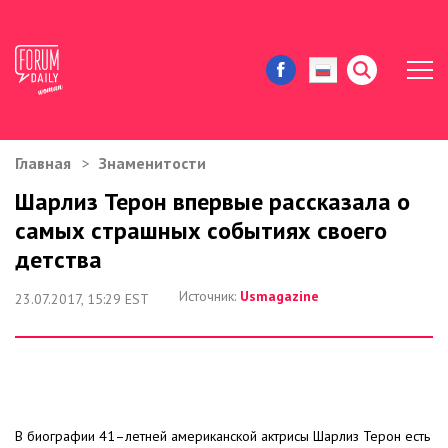
Главная
Знаменитости
ЖИЗНЬ И ИСТОРИИ
Шарлиз Терон впервые рассказала о
самых страшных событиях своего
ИММИГРАЦИЯ В США
детства
ЗНАМЕНИТОСТИ
Источник:
Usmagazine
23.07.2017, 15:29 EST
АВТОРСКИЕ КОЛОНКИ
ЗДОРОВЬЕ И КРАСОТА
ДОМ И ЕДА
В биографии 41–летней американской актрисы Шарлиз Терон есть