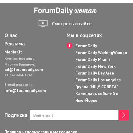
Смотреть о сайте
О нас
Мы в соцсетях
Реклама
ForumDaily
MediaKit
ForumDaily WorkingWoman
Контактное лицо:
ForumDaily Miami
Марина Баранчук
ForumDaily New York
ad@forumdaily.com
ForumDaily Bay Area
+1 347-604-1261
ForumDaily Los Angeles
E-mail редакции:
Группа “ИЩУ СОВЕТА”
info@forumdaily.com
Календарь событий в
Нью-Йорке
Подписка
Правила использования материалов