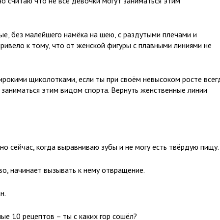
о считаю что не все девочки могут заниматься этим
ые, без малейшего намёка на шею, с раздутыми плечами и
ривело к тому, что от женской фигуры с плавными линиями не
широкими щиколотками, если ты при своём невысоком росте всег
 заниматься этим видом спорта. Вернуть женственные линии
о сейчас, когда выравниваю зубы и не могу есть твёрдую пищу.
ово, начинает вызывать к нему отвращение.
н.
ые 10 рецептов – ты с каких гор сошёл?