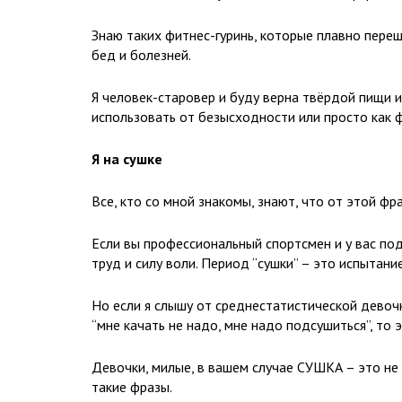
Знаю таких фитнес-гуринь, которые плавно переш
бед и болезней.
Я человек-старовер и буду верна твёрдой пищи и
использовать от безысходности или просто как ф
Я на сушке
Все, кто со мной знакомы, знают, что от этой фр
Если вы профессиональный спортсмен и у вас под
труд и силу воли. Период “сушки” – это испытани
Но если я слышу от среднестатистической девочки,
“мне качать не надо, мне надо подсушиться”, то 
Девочки, милые, в вашем случае СУШКА – это не б
такие фразы.