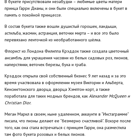
В букете присутствовали незабудки – любимые цветы матери
принца Гарри Дианы, и они были специально включены в букет в
память о покойной принцессе.
В состав букета также вошли душистый горошек, ландыши,
астильба, жасмин, астранция, веточки мирта – и все это было
перевязано ленточкой из необработанного шёлка.
Флорист из Лондона Филиппа Крэддок также создала цветочный
ансамбль для украшения часовни из белых садовых роз, пионов,
наперстянки, веточек березы, бука и граба.
Крэддок открыла свой собственный бизнес 9 лет назад и за это
время участвовала в оформлении музея Виктории и Альберта,
Кенсингтонского дворца, дворца Хэмптон-корт, а также
поработала для таких модных брендов, как
Alexander McQueen и
Christian Dior.
Меган Маркл в своем, ныне удаленном, аккаунте в “Инстаграмме”
писала, что пионы делают ее “безмерно счастливой”. Вскоре после
того, как она стала встречаться с принцем Гарри, она разместила
там фото букета розовых и белых пионов.