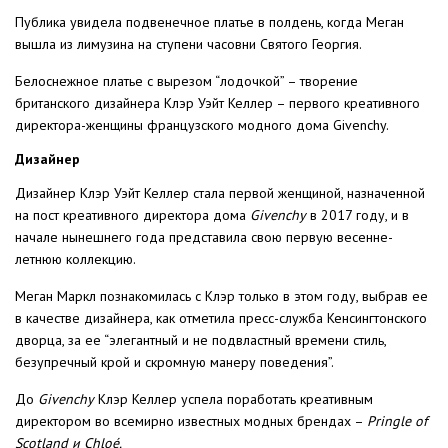
Публика увидела подвенечное платье в полдень, когда Меган
вышла из лимузина на ступени часовни Святого Георгия.
Белоснежное платье с вырезом “лодочкой” – творение
британского дизайнера Клэр Уэйт Келлер – первого креативного
директора-женщины французского модного дома Givenchy.
Дизайнер
Дизайнер Клэр Уэйт Келлер стала первой женщиной, назначенной
на пост креативного директора дома
Givenchy
в 2017 году, и в
начале нынешнего года представила свою первую весенне-
летнюю коллекцию.
Меган Маркл познакомилась с Клэр только в этом году, выбрав ее
в качестве дизайнера, как отметила пресс-служба Кенсингтонского
дворца, за ее “элегантный и не подвластный времени стиль,
безупречный крой и скромную манеру поведения”.
До
Givenchy
Клэр Келлер успела поработать креативным
директором во всемирно известных модных брендах –
Pringle of
Scotland и Chloé.