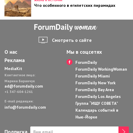
ЖИЗНЬ И ИСТОРИИ
Что особенного в египетских пирамидах
Смотреть о сайте
О нас
Мы в соцсетях
Реклама
ForumDaily
MediaKit
ForumDaily WorkingWoman
Контактное лицо:
ForumDaily Miami
Марина Баранчук
ForumDaily New York
ad@forumdaily.com
ForumDaily Bay Area
+1 347-604-1261
ForumDaily Los Angeles
E-mail редакции:
Группа “ИЩУ СОВЕТА”
info@forumdaily.com
Календарь событий в
Нью-Йорке
Подписка