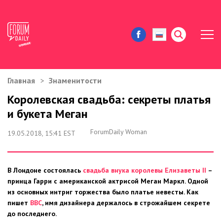
Главная
Знаменитости
ЖИЗНЬ И ИСТОРИИ
Королевская свадьба: секреты платья
и букета Меган
ИММИГРАЦИЯ В США
ForumDaily Woman
19.05.2018, 15:41 EST
ЗНАМЕНИТОСТИ
АВТОРСКИЕ КОЛОНКИ
В Лондоне состоялась
свадьба внука королевы Елизаветы II
–
принца Гарри с американской актрисой Меган Маркл. Одной
ЗДОРОВЬЕ И КРАСОТА
из основных интриг торжества было платье невесты. Как
пишет
ВВС
, имя дизайнера держалось в строжайшем секрете
ДОМ И ЕДА
до последнего.