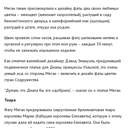
Меган также присовокупила к дизайну фаты два своих любимых
цветка – зимоцвет (химонант скороспелый), растущий в саду
Кенсингтонского дворца, и калифорнийский мак (эшольция),
растущий в штате, откуда она родом.
Швеи провели сотни часов, расшивая фату шелковыми нитями и
органзой и регулярно при этом моя руки – каждые 30 минут,
чтобы не запачкать изысканное изделие.
Как отметил валлийский дизайнер Дэвид Эмануэль, придумавший
подвенечное платье для Дианы, принцессы Уэльской, это очень
умный ход со стороны Меган – включить в дизайн фаты цветки
стран Содружества.
“Думаю, что Диана бы это одобрила”, – сказал он о платье Меган.
Тиара
Фату Меган придерживала закругленная бриллиантовая тиара
королевы Марии (бабушки королевы Елизаветы), которую к этому
случаю дала ей надеть сама королева Елизавета. Она была