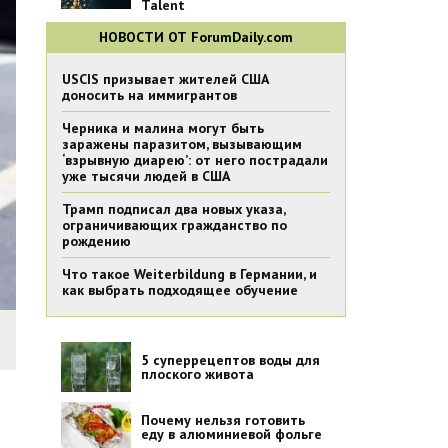
Talent
НОВОСТИ ОТ ForumDaily.com
USCIS призывает жителей США
доносить на иммигрантов
Черника и малина могут быть
заражены паразитом, вызывающим
‘взрывную диарею’: от него пострадали
уже тысячи людей в США
Трамп подписал два новых указа,
ограничивающих гражданство по
рождению
Что такое Weiterbildung в Германии, и
как выбрать подходящее обучение
5 суперрецептов воды для
плоского живота
Почему нельзя готовить
еду в алюминиевой фольге