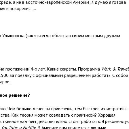
реде, а не в восточно-европейской Америке, я думаю я готова
ия и покорения ….
з Ульяновска (как я всегда объясняю своим местным друзьям
 на протяжении 4-х лет. Какие секреты. Программа
Work & Travel
500 за поездку с официальным разрешением работать. С собой
аров.
нное решение?
но. Чем больше денег ты привезешь, тем быстрее их истратишь.
ьства. Как теория может совладать с практикой? Хорошая
ственное над чем действительно стоит работать. Я рекоменду
ь
YouTube и Netflix
. В Америке вам придется с людьми