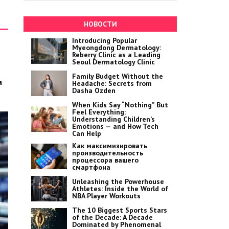
НОВОСТИ
Introducing Popular
Myeongdong Dermatology:
Reberry Clinic as a Leading
Seoul Dermatology Clinic
Family Budget Without the
а
Headache: Secrets from
Dasha Ozden
When Kids Say “Nothing” But
Feel Everything:
Understanding Children’s
Emotions — and How Tech
Can Help
Как максимизировать
производительность
процессора вашего
смартфона
Unleashing the Powerhouse
Athletes: Inside the World of
NBA Player Workouts
The 10 Biggest Sports Stars
of the Decade: A Decade
Dominated by Phenomenal