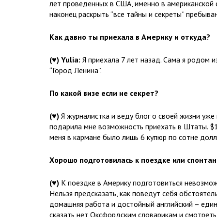
лет проведенных в США, именно в американской с
наконец раскрыть “все тайны и секреты” пребыван
Как давно ты приехала в Америку и откуда?
(
♥
) Yulia:
Я приехала 7 лет назад. Сама я родом и
“Город Ленина”.
По какой визе если не секрет?
(
♥
)
Я журналистка и веду блог о своей жизни уже
подарила мне возможность приехать в Штаты. $1
меня в кармане было лишь 6 купюр по сотне долл
Хорошо подготовилась к поездке или спонта
(
♥
)
К поездке в Америку подготовиться невозмож
Нельзя предсказать, как поведут себя обстоятел
домашняя работа и достойный английский – един
сказать нет Оксфордским словарикам и смотрет