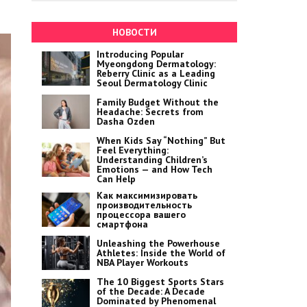
НОВОСТИ
Introducing Popular
Myeongdong Dermatology:
Reberry Clinic as a Leading
Seoul Dermatology Clinic
Family Budget Without the
Headache: Secrets from
Dasha Ozden
When Kids Say “Nothing” But
Feel Everything:
Understanding Children’s
Emotions — and How Tech
Can Help
Как максимизировать
производительность
процессора вашего
смартфона
Unleashing the Powerhouse
Athletes: Inside the World of
NBA Player Workouts
The 10 Biggest Sports Stars
of the Decade: A Decade
Dominated by Phenomenal