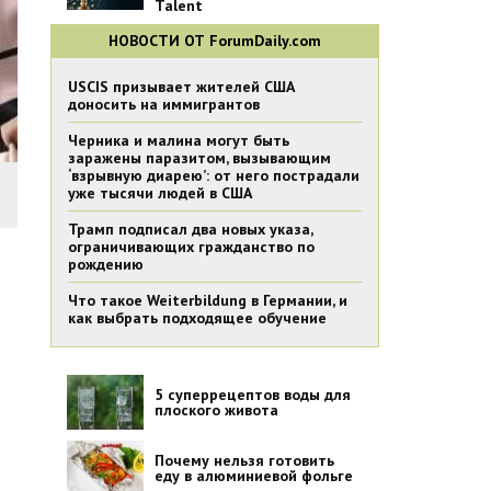
Talent
НОВОСТИ ОТ ForumDaily.com
USCIS призывает жителей США
доносить на иммигрантов
Черника и малина могут быть
заражены паразитом, вызывающим
‘взрывную диарею’: от него пострадали
уже тысячи людей в США
Трамп подписал два новых указа,
ограничивающих гражданство по
рождению
Что такое Weiterbildung в Германии, и
как выбрать подходящее обучение
5 суперрецептов воды для
плоского живота
Почему нельзя готовить
еду в алюминиевой фольге