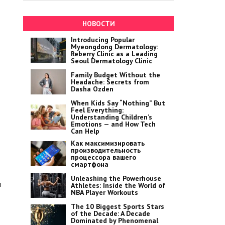
НОВОСТИ
Introducing Popular
Myeongdong Dermatology:
Reberry Clinic as a Leading
Seoul Dermatology Clinic
Family Budget Without the
Headache: Secrets from
Dasha Ozden
When Kids Say “Nothing” But
Feel Everything:
Understanding Children’s
Emotions — and How Tech
Can Help
Как максимизировать
производительность
процессора вашего
смартфона
Unleashing the Powerhouse
н
Athletes: Inside the World of
NBA Player Workouts
The 10 Biggest Sports Stars
of the Decade: A Decade
Dominated by Phenomenal