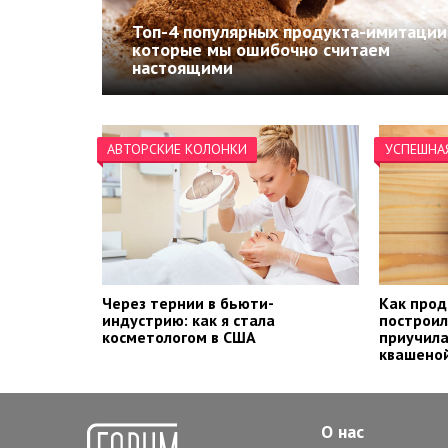
Топ-4 популярных продукта-имитации
которые мы ошибочно считаем
настоящими
АВТОРСКИЕ КОЛОНКИ
УСПЕШНА
Через тернии в бьюти-
Как прод
индустрию: как я стала
построил
косметологом в США
приучила
квашеной
О нас