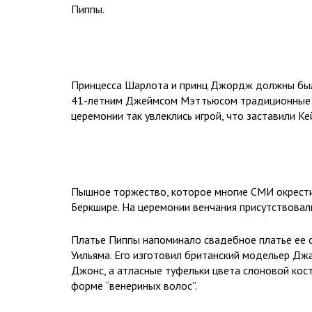
Пиппы.
Принцесса Шарлота и принц Джордж должны были
41-летним Джеймсом Мэттьюсом традиционные ро
церемонии так увлеклись игрой, что заставили К
Пышное торжество, которое многие СМИ окрести
Беркшире. На церемонии венчания присутствовал
Платье Пиппы напоминало свадебное платье ее с
Уильяма. Его изготовил британский модельер Дж
Джонс, а атласные туфельки цвета слоновой кост
форме “венериных волос”.