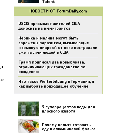
Talent
НОВОСТИ ОТ ForumDaily.com
USCIS призывает жителей США
доносить на иммигрантов
Черника и малина могут быть
заражены паразитом, вызывающим
‘взрывную диарею’: от него пострадали
уже тысячи людей в США
Трамп подписал два новых указа,
ца
ограничивающих гражданство по
рождению
ак
Что такое Weiterbildung в Германии, и
как выбрать подходящее обучение
5 суперрецептов воды для
плоского живота
Почему нельзя готовить
еду в алюминиевой фольге