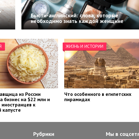
,
Бьюти-английский: слова, которые
необходимо знать каждой женщине
Я
ЖИЗНЬ И ИСТОРИИ
авщица из России
Что особенного в египетских
а бизнес на $22 млн и
пирамидах
 иностранцев к
 капусте
Рубрики
Мы в соцсет