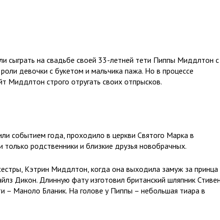
 сыграть на свадьбе своей 33-летней тети Пиппы Миддлтон с
ли девочки с букетом и мальчика пажа. Но в процессе
ейт Миддлтон строго отругать своих отпрысков.
ли событием года, проходило в церкви Святого Марка в
и только родственники и близкие друзья новобрачных.
естры, Кэтрин Миддлтон, когда она выходила замуж за принца
айлз Дикон. Длинную фату изготовил британский шляпник Стиве
и – Маноло Бланик. На голове у Пиппы – небольшая тиара в