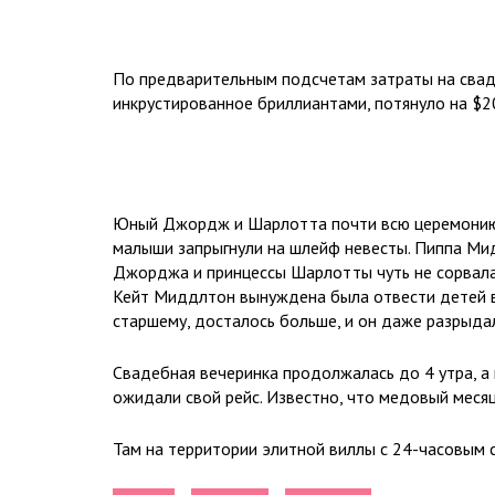
По предварительным подсчетам затраты на свад
инкрустированное бриллиантами, потянуло на $2
Юный Джордж и Шарлотта почти всю церемонию н
малыши запрыгнули на шлейф невесты. Пиппа Мид
Джорджа и принцессы Шарлотты чуть не сорвала с
Кейт Миддлтон вынуждена была отвести детей в 
старшему, досталось больше, и он даже разрыдал
Свадебная вечеринка продолжалась до 4 утра, а 
ожидали свой рейс. Известно, что медовый месяц
Там на территории элитной виллы с 24-часовым