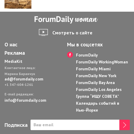
Смотреть о сайте
О нас
Мы в соцсетях
Реклама
ForumDaily
MediaKit
ForumDaily WorkingWoman
Контактное лицо:
ForumDaily Miami
Марина Баранчук
ForumDaily New York
ad@forumdaily.com
ForumDaily Bay Area
+1 347-604-1261
ForumDaily Los Angeles
E-mail редакции:
Группа “ИЩУ СОВЕТА”
info@forumdaily.com
Календарь событий в
Нью-Йорке
Подписка