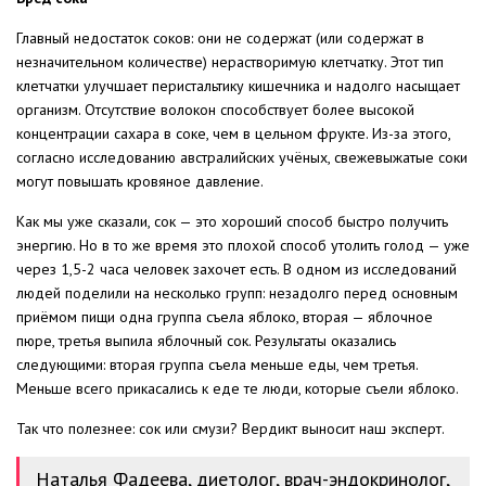
Главный недостаток соков: они не содержат (или содержат в
незначительном количестве) нерастворимую клетчатку. Этот тип
клетчатки улучшает перистальтику кишечника и надолго насыщает
организм. Отсутствие волокон способствует более высокой
концентрации сахара в соке, чем в цельном фрукте. Из-за этого,
согласно исследованию австралийских учёных, свежевыжатые соки
могут повышать кровяное давление.
Как мы уже сказали, сок — это хороший способ быстро получить
энергию. Но в то же время это плохой способ утолить голод — уже
через 1,5-2 часа человек захочет есть. В одном из исследований
людей поделили на несколько групп: незадолго перед основным
приёмом пищи одна группа съела яблоко, вторая — яблочное
пюре, третья выпила яблочный сок. Результаты оказались
следующими: вторая группа съела меньше еды, чем третья.
Меньше всего прикасались к еде те люди, которые съели яблоко.
Так что полезнее: сок или смузи? Вердикт выносит наш эксперт.
Наталья Фадеева, диетолог, врач-эндокринолог,