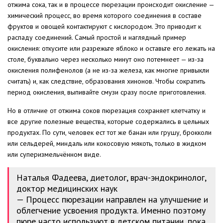
отжима сока, так и в процессе пюрезации происходит окисление —
химический процесс, во время которого соединения в составе
фруктов и овощей контактируют с кислородом. Это приводит к
распаду соединений. Самый простой и наглядный пример
окисления: откусите или разрежьте яблоко и оставьте его лежать на
столе, буквально через несколько минут оно потемнеет — из-за
окисления полифенолов (а не из-за железа, как многие привыкли
считать) и, как следствие, образования хинонов. Чтобы сократить
период окисления, выпивайте смузи сразу после приготовления.
Но в отличие от отжима соков пюрезация сохраняет клетчатку и
все другие полезные вещества, которые содержались в цельных
продуктах. По сути, человек ест тот же банан или грушу, брокколи
или сельдерей, миндаль или кокосовую мякоть, только в жидком
или суперизмельчённом виде.
Наталья Фадеева, диетолог, врач-эндокринолог,
доктор медицинских наук
— Процесс пюрезации направлен на улучшение и
облегчение усвоения продукта. Именно поэтому
пюре часто используют в детском питании, пока