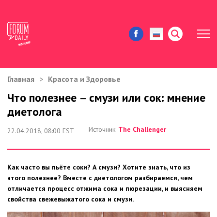
Главная
Красота и Здоровье
ЖИЗНЬ И ИСТОРИИ
Что полезнее – смузи или сок: мнение
диетолога
ИММИГРАЦИЯ В США
Источник:
The Challenger
22.04.2018, 08:00 EST
ЗНАМЕНИТОСТИ
АВТОРСКИЕ КОЛОНКИ
Как часто вы пьёте соки? А смузи? Хотите знать, что из
этого полезнее? Вместе с диетологом разбираемся, чем
ЗДОРОВЬЕ И КРАСОТА
отличается процесс отжима сока и пюрезации, и выясняем
свойства свежевыжатого сока и смузи.
ДОМ И ЕДА