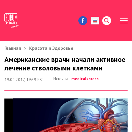
Главная
Красота и Здоровье
ЖИЗНЬ И ИСТОРИИ
Американские врачи начали активное
лечение стволовыми клетками
ИММИГРАЦИЯ В США
Источник:
medicalxpress
19.04.2017, 19:39 EST
ЗНАМЕНИТОСТИ
АВТОРСКИЕ КОЛОНКИ
ЗДОРОВЬЕ И КРАСОТА
ДОМ И ЕДА