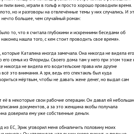
и пили вино, играли в гольф и просто хорошо проводили время.
лото, но и разговоры на отвлечённые темы у них случались. И э
 нечто большее, чем случайный роман:
 было то, что я считала глубокими и искренними беседами об
о наконец нашла того, с кем стоит проводить свое время».
 которые Каталина иногда замечала. Она никогда не видела ег
о его семья из Флориды. Своего дома там у него при этом тоже 
е никогда не видела его водительские права или другие
сё это внимания. А зря, ведь его спектакль был куда
вориться мёртвым, чтобы не давать жене денег, но выдал сам
т её в некоторые свои рабочие операции. Он давал ей небольши
одписания документов, а за это женщина якобы получала
ина доверила ему уже собственные деньги.
д из ЕС, Эрик уговорил меня обналичить половину моих
е монеты. Он утверждал, что рынки скоро рухнут, и люди не