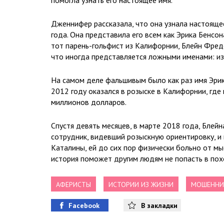
помогла узнать его настоящее имя.
Дженнифер рассказала, что она узнала настоящее
года. Она представила его всем как Эрика Бенсон
тот парень-гольфист из Калифорнии, Блейн Фреде
что иногда представляется ложными именами: из-
На самом деле фальшивым было как раз имя Эри
2012 году оказался в розыске в Калифорнии, гд
миллионов долларов.
Спустя девять месяцев, в марте 2018 года, Блей
сотрудник, видевший розыскную ориентировку, и 
Каталины, ей до сих пор физически больно от мыс
история поможет другим людям не попасть в по
АФЕРИСТЫ
ИСТОРИИ ИЗ ЖИЗНИ
МОШЕННИ
Facebook
В закладки