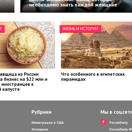
необходимо знать каждой женщине
Я
ЖИЗНЬ И ИСТОРИИ
авщица из России
Что особенного в египетских
а бизнес на $22 млн и
пирамидах
 иностранцев к
 капусте
Рубрики
Мы в соцсет
Иммиграция в США
ForumDaily
Успешная
ForumDaily 