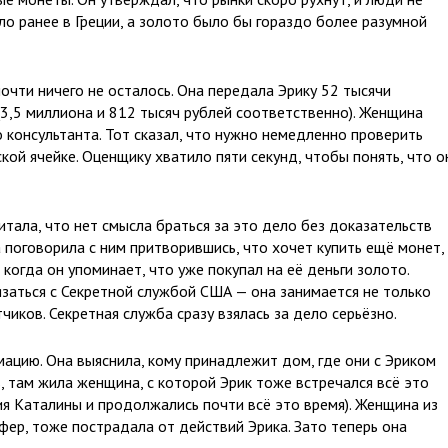
ыло ранее в Греции, а золото было бы гораздо более разумной
очти ничего не осталось. Она передала Эрику 52 тысячи
 (3,5 миллиона и 812 тысяч рублей соответственно). Женщина
 консультанта. Тот сказал, что нужно немедленно проверить
ой ячейке. Оценщику хватило пяти секунд, чтобы понять, что о
тала, что нет смысла браться за это дело без доказательств
 поговорила с ним притворившись, что хочет купить ещё монет,
когда он упоминает, что уже покупал на её деньги золото.
язаться с Секретной службой США — она занимается не только
иков. Секретная служба сразу взялась за дело серьёзно.
цию. Она выяснила, кому принадлежит дом, где они с Эриком
, там жила женщина, с которой Эрик тоже встречался всё это
ия Каталины и продолжались почти всё это время). Женщина из
ер, тоже пострадала от действий Эрика. Зато теперь она