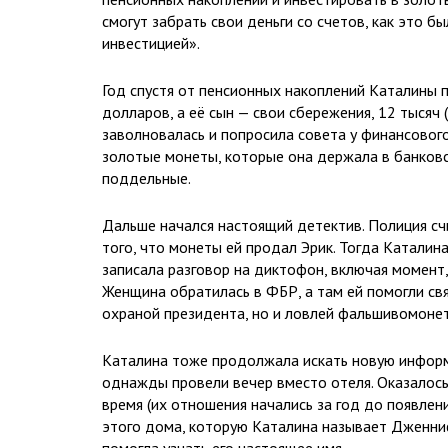
смогут забрать свои деньги со счетов, как это б
инвестицией».
Год спустя от пенсионных накоплений Каталины п
долларов, а её сын — свои сбережения, 12 тысяч
заволновалась и попросила совета у финансового
золотые монеты, которые она держала в банковск
поддельные.
Дальше начался настоящий детектив. Полиция счи
того, что монеты ей продал Эрик. Тогда Каталина
записала разговор на диктофон, включая момент, 
Женщина обратилась в ФБР, а там ей помогли св
охраной президента, но и ловлей фальшивомонетч
Каталина тоже продолжала искать новую информа
однажды провели вечер вместо отеля. Оказалось
время (их отношения начались за год до появлен
этого дома, которую Каталина называет Дженниф