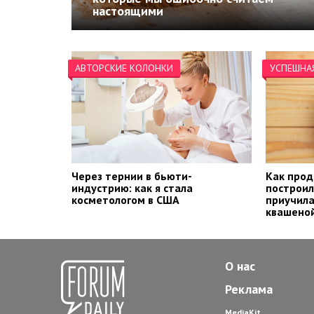
настоящими
АВТОРСКИЕ КОЛОНКИ
УСПЕШНА
Через тернии в бьюти-
Как прод
индустрию: как я стала
построил
косметологом в США
приучила
квашеной
О нас
Реклама
MediaKit