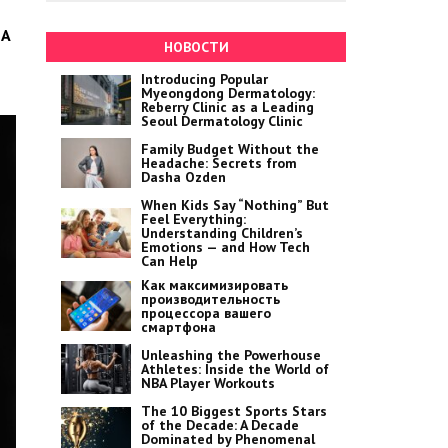
 А
НОВОСТИ
Introducing Popular
Myeongdong Dermatology:
Reberry Clinic as a Leading
Seoul Dermatology Clinic
Family Budget Without the
Headache: Secrets from
Dasha Ozden
When Kids Say “Nothing” But
Feel Everything:
Understanding Children’s
Emotions — and How Tech
Can Help
Как максимизировать
производительность
процессора вашего
смартфона
Unleashing the Powerhouse
Athletes: Inside the World of
NBA Player Workouts
The 10 Biggest Sports Stars
of the Decade: A Decade
Dominated by Phenomenal