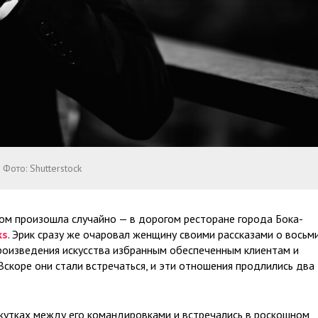
Фото: Shutterstock
ом произошла случайно — в дорогом ресторане города Бока-
ks
. Эрик сразу же очаровал женщину своими рассказами о восьм
 произведения искусства избранным обеспеченным клиентам и
скоре они стали встречаться, и эти отношения продлились два
жутках между его командировками и встречались в роскошном