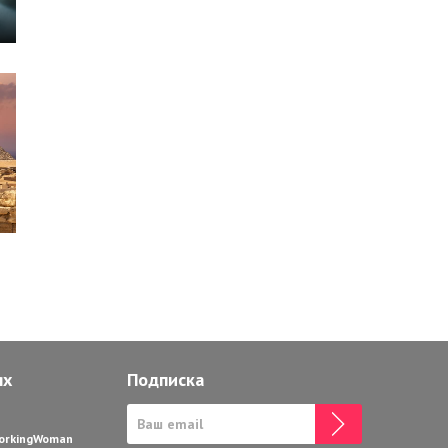
ях
Подписка
WorkingWoman