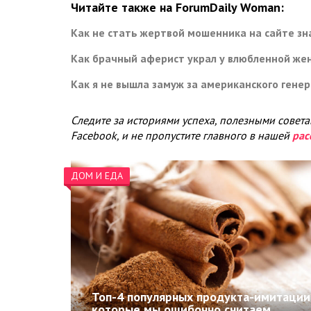
Читайте также на ForumDaily Woman:
Как не стать жертвой мошенника на сайте з
Как брачный аферист украл у влюбленной ж
Как я не вышла замуж за американского гене
Следите за историями успеха, полезными совет
Facebook, и не пропустите главного в нашей
рас
ДОМ И ЕДА
Топ-4 популярных продукта-имитации
которые мы ошибочно считаем