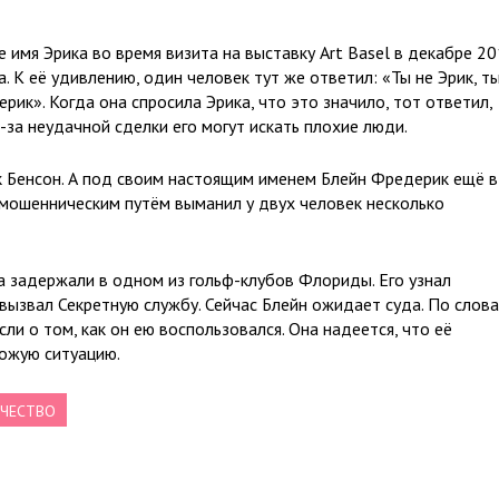
 имя Эрика во время визита на выставку Art Basel в декабре 2
а. К её удивлению, один человек тут же ответил: «Ты не Эрик, т
рик». Когда она спросила Эрика, что это значило, тот ответил,
за неудачной сделки его могут искать плохие люди.
к Бенсон. А под своим настоящим именем Блейн Фредерик ещё в
е мошенническим путём выманил у двух человек несколько
на задержали в одном из гольф-клубов Флориды. Его узнал
вызвал Секретную службу. Сейчас Блейн ожидает суда. По слов
ли о том, как он ею воспользовался. Она надеется, что её
хожую ситуацию.
ЧЕСТВО