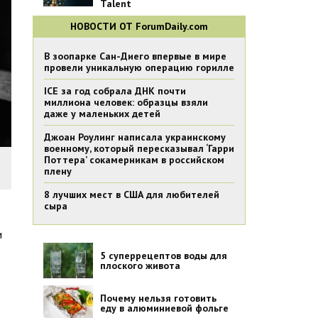
Talent
НОВОСТИ ОТ ForumDaily.com
В зоопарке Сан-Диего впервые в мире
провели уникальную операцию горилле
ICE за год собрала ДНК почти
миллиона человек: образцы взяли
даже у маленьких детей
Джоан Роулинг написала украинскому
военному, который пересказывал ‘Гарри
Поттера’ сокамерникам в российском
плену
8 лучших мест в США для любителей
сыра
и
5 суперрецептов воды для
плоского живота
Почему нельзя готовить
еду в алюминиевой фольге