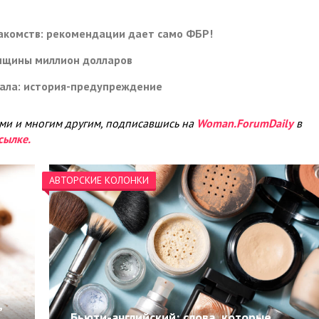
накомств: рекомендации дает само ФБР!
енщины миллион долларов
рала: история-предупреждение
ами и многим другим, подписавшись на
Woman.ForumDaily
в
сылке.
АВТОРСКИЕ КОЛОНКИ
,
Бьюти-английский: слова, которые