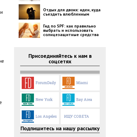
Отдых для двоих: идеи, куда
ти
съездить влюбленным
Гид по SPF: как правильно
выбрать и использовать
солнцезащитные средства
о
Присоединяйтесь к нам в
соцсетях
не
ForumDaily
Miami
New York
Bay Area
е
Los Angeles
ИЩУ СОВЕТА
Подпишитесь на нашу рассылку