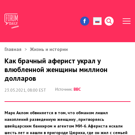
Главная
Жизнь и истории
ЖИЗНЬ И ИСТОРИИ
Как брачный аферист украл у
влюбленной женщины миллион
ИММИГРАЦИЯ В США
долларов
ЗНАМЕНИТОСТИ
Источник:
ВВС
23.05.2021, 08:00 EST
АВТОРСКИЕ КОЛОНКИ
Марк Аклом обвиняется в том, что обманом лишил
ЗДОРОВЬЕ И КРАСОТА
накоплений разведенную женщину , притворяясь
швейцарским банкиром и агентом МИ-6. Афериста искали
ДОМ И ЕДА
шесть лет и нашли в пригороде Цюриха, где он жил с семьей