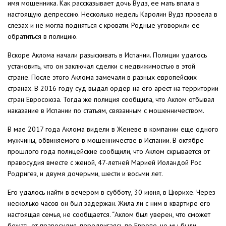
имя мошенника. Как рассказывает дочь Вудз, ее мать впала в
настоящую депрессию. Несколько недель Каролин Вудз провела в
слезах и не могла подняться с кровати. Родные уговорили ее
обратиться в полицию.
Вскоре Аклома начали разыскивать в Испании. Полиции удалось
установить, что он заключал сделки с недвижимостью в этой
стране. После этого Аклома замечали в разных европейских
странах. В 2016 году суд выдал ордер на его арест на территории
стран Евросоюза. Тогда же полиция сообщила, что Аклом отбывал
наказание в Испании по статьям, связанным с мошенничеством.
В мае 2017 года Аклома видели в Женеве в компании еще одного
мужчины, обвиняемого в мошенничестве в Испании. В октябре
прошлого года полицейские сообщили, что Аклом скрывается от
правосудия вместе с женой, 47-летней Марией Иоландой Рос
Родригез, и двумя дочерьми, шести и восьми лет.
Его удалось найти в вечером в субботу, 30 июня, в Цюрихе. Через
несколько часов он был задержан. Жила ли с ним в квартире его
настоящая семья, не сообщается. “Аклом был уверен, что сможет
бежать от правосудия, передвигаясь по Европе, но мы были