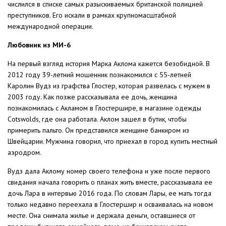
числился в списке самых разыскиваемых британской полицией
преступников. Его искали в рамках крупномасштабной
международной операции.
Любовник из МИ-6
На первый взгляд история Марка Аклома кажется безобидной. В
2012 году 39-летний мошенник познакомился с 55-летней
Каролин Вудз из графства Глостер, которая развелась с мужем в
2003 году. Как позже рассказывала ее дочь, женщина
познакомилась с Акламом в Глостершире, в магазине одежды
Cotswolds, где она работала. Аклом зашел в бутик, чтобы
примерить пальто. Он представился женщине банкиром из
Швейцарии. Мужчина говорил, что приехал в город купить местный
аэродром.
Вудз дала Аклому номер своего телефона и уже после первого
свидания начала говорить о планах жить вместе, рассказывала ее
дочь Лара в интервью 2016 года. По словам Лары, ее мать тогда
только недавно переехала в Глостершир и осваивалась на новом
месте. Она снимала жилье и держала деньги, оставшиеся от