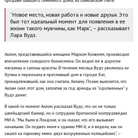
продажи бывшего семейного дома, на банковском счете.
“Новое место, новая работа и новые друзья. Это
был тот идеальный момент для появления в ее
жизни такого мужчины, как Марк”, – рассказывает
Лара Вудз.
Аклом, представившийся женщине Марком Конвеем, производил
впечатление солидного бизнесмена. Он водил ее в дорогие
магазины и салоны красоты. В течение месяца Вудз уволилась из
бутика и переехала в престижный дом в городе Бат,
принадлежавший, как она считала, Акламу. Позже выяснится, что
Аклам снял этот дом, заплатив за год аренды из “одолженных” у
Вудз денег.
В какой-то момент Аклом рассказал Вудс, что он не только
швейцарский банкир, но и сотрудник британской контрразведки
МИ-6. “Мы были в Лондоне, и он сказал, что его вызывает
начальник. Он подвез меня к зданию МИ-6, и я видела, как он
зашел на парковку мимо двух вооруженных полицейских”, –