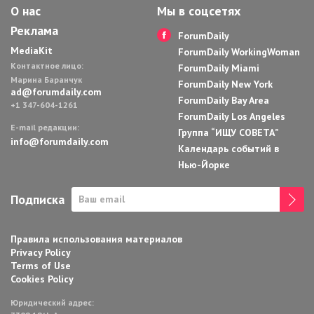
О нас
Мы в соцсетях
Реклама
ForumDaily
MediaKit
ForumDaily WorkingWoman
Контактное лицо:
ForumDaily Miami
Марина Баранчук
ForumDaily New York
ad@forumdaily.com
ForumDaily Bay Area
+1 347-604-1261
ForumDaily Los Angeles
E-mail редакции:
Группа “ИЩУ СОВЕТА”
info@forumdaily.com
Календарь событий в
Нью-Йорке
Подписка
Правила использования материалов
Privacy Policy
Terms of Use
Cookies Policy
Юридический адрес: