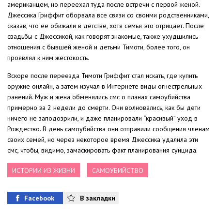
американцем, но переехал туда после встречи с первой женой.
Джессика Гриффит оборвала все связи со своими родственниками,
сказав, что ее обижали в детстве, хотя семья это отрицает. После
свадьбы с Джессикой, как говорят знакомые, также ухудшились
отношения с бывшей женой и детьми Тимоти, более того, он
проявлял к ним жестокость.
Вскоре после переезда Тимоти Гриффит стал искать, где купить
оружие онлайн, а затем изучал в Интернете виды огнестрельных
ранений. Муж и жена обменялись смс о планах самоубийства
примерно за 2 недели до смерти. Они волновались, как бы дети
ничего не заподозрили, и даже планировали “красивый” уход в
Рождество. В день самоубийства они отправили сообщения членам
своих семей, но через некоторое время Джессика удалила эти
смс, чтобы, видимо, замаскировать факт планирования суицида.
ИСТОРИИ ИЗ ЖИЗНИ
САМОУБИЙСТВО
Facebook
В закладки