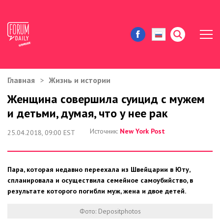
Главная
Жизнь и истории
ЖИЗНЬ И ИСТОРИИ
Женщина совершила суицид с мужем
и детьми, думая, что у нее рак
ИММИГРАЦИЯ В США
Источник:
New York Post
25.04.2018, 09:00 EST
ЗНАМЕНИТОСТИ
АВТОРСКИЕ КОЛОНКИ
Пара, которая недавно переехала из Швейцарии в Юту,
спланировала и осуществила семейное самоубийство, в
ЗДОРОВЬЕ И КРАСОТА
результате которого погибли муж, жена и двое детей.
ДОМ И ЕДА
Фото: Depositphotos