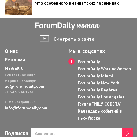
Что особенного в египетских пирамидах
Смотреть о сайте
О нас
Мы в соцсетях
Реклама
ForumDaily
MediaKit
ForumDaily WorkingWoman
Контактное лицо:
ForumDaily Miami
Марина Баранчук
ForumDaily New York
ad@forumdaily.com
ForumDaily Bay Area
+1 347-604-1261
ForumDaily Los Angeles
E-mail редакции:
Группа “ИЩУ СОВЕТА”
info@forumdaily.com
Календарь событий в
Нью-Йорке
Подписка