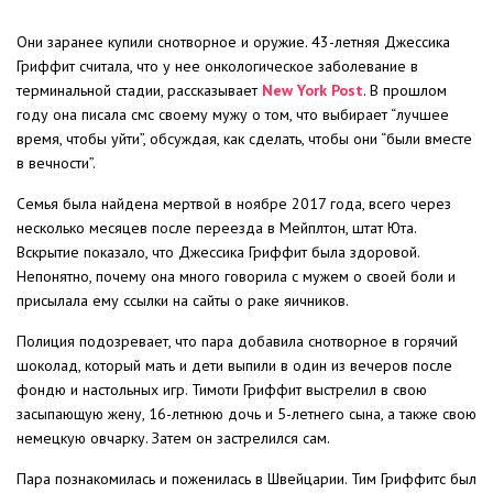
Они заранее купили снотворное и оружие. 43-летняя Джессика
Гриффит считала, что у нее онкологическое заболевание в
терминальной стадии, рассказывает
New York Post
. В прошлом
году она писала смс своему мужу о том, что выбирает “лучшее
время, чтобы уйти”, обсуждая, как сделать, чтобы они “были вместе
в вечности”.
Семья была найдена мертвой в ноябре 2017 года, всего через
несколько месяцев после переезда в Мейплтон, штат Юта.
Вскрытие показало, что Джессика Гриффит была здоровой.
Непонятно, почему она много говорила с мужем о своей боли и
присылала ему ссылки на сайты о раке яичников.
Полиция подозревает, что пара добавила снотворное в горячий
шоколад, который мать и дети выпили в один из вечеров после
фондю и настольных игр. Тимоти Гриффит выстрелил в свою
засыпающую жену, 16-летнюю дочь и 5-летнего сына, а также свою
немецкую овчарку. Затем он застрелился сам.
Пара познакомилась и поженилась в Швейцарии. Тим Гриффитс был