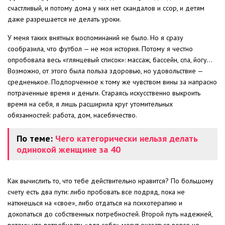
счастливый, и потому дома у них нет скандалов и ссор, и детям
даже разрешается не делать уроки.
У меня таких внятных воспоминаний не было. Но я сразу
сообразила, что футбол — не моя история. Потому я честно
опробовала весь «глянцевый список»: массаж, бассейн, спа, йогу…
Возможно, от этого была польза здоровью, но удовольствие —
средненькое. Подпорченное к тому же чувством вины за напрасно
потраченные время и деньги. Стараясь искусственно выкроить
время на себя, я лишь расширила круг утомительных
обязанностей: работа, дом, насебячество.
По теме:
Чего категорически нельзя делать
одинокой женщине за 40
Как вычислить то, что тебе действительно нравится? По большому
счету есть два пути: либо пробовать все подряд, пока не
наткнешься на «свое», либо отдаться на психотерапию и
докопаться до собственных потребностей. Второй путь надежней,
потому что потребности «для себя» могут оказаться вовсе не