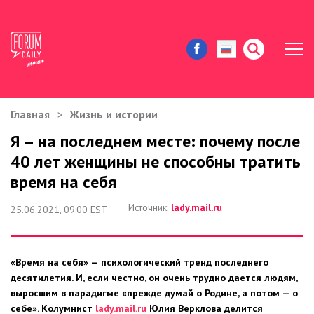
Главная
Жизнь и истории
ЖИЗНЬ И ИСТОРИИ
Я – на последнем месте: почему после
40 лет женщины не способны тратить
ИММИГРАЦИЯ В США
время на себя
ЗНАМЕНИТОСТИ
Источник:
lady.mail.ru
25.06.2021, 09:00 EST
АВТОРСКИЕ КОЛОНКИ
«Время на себя» — психологический тренд последнего
ЗДОРОВЬЕ И КРАСОТА
десятилетия. И, если честно, он очень трудно дается людям,
выросшим в парадигме «прежде думай о Родине, а потом — о
ДОМ И ЕДА
себе». Колумнист
lady.mail.ru
Юлия Верклова делится