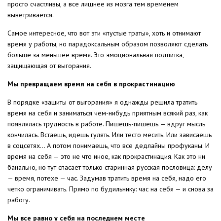
просто счастливы, а все лишнее из мозга тем временем
выветривается.
Самое интересное, что вот эти «пустые траты», хоть и отнимают
время у работы, но парадоксальным образом позволяют сделать
больше за меньшее время. Это эмоциональная подпитка,
защищающая от выгорания.
Мы превращаем время на себя в прокрастинацию
В порядке «защиты от выгорания» я однажды решила тратить
время на себя и заниматься чем-нибудь приятным всякий раз, как
появлялась трудность в работе. Пишешь-пишешь — вдруг мысль
кончилась. Встаешь, идешь гулять. Или тесто месить. Или зависаешь
в соцсетях… А потом понимаешь, что все дедлайны профуканы. И
время на себя — это не что иное, как прокрастинация. Как это ни
банально, но тут спасает только старинная русская пословица: делу
— время, потехе — час. Задумав тратить время на себя, надо его
четко ограничивать. Прямо по будильнику: час на себя — и снова за
работу.
Мы все равно у себя на последнем месте