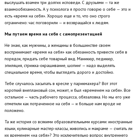
выслушать взамен три долгих исповеди. С друзьями — та же
взаимообязанность. А у психолога я просто говорю о себе — это и
есть «время на себя». Хорошо еще и то, что оно строго
ограничено: час поговорили — и возвращайся к людям.
Мы путаем время на себя с самопрезентацией
Не знаю, как мужчины, а женщины в большинстве своем
воспринимают «время на себя» как обязанность привести себя в
порядок, придать себе товарный вид. Маникюр, педикюр,
эпиляция, стрижка-окрашивание, шопинг — надо выделять
специальное время, чтобы выглядеть дорого и достойно.
Тебе случалось засыпать в кресле у парикмахера? Вот этот
короткий внеплановый сон, может, и был «временем на себя». Все
остальное — часть рабочего процесса, обязаловка. Но мы его уже
отметили как потраченное на себя — и больше нам вроде не
положено.
Та же история со всякими образовательными курсами: иностранные
языки, кулинарные мастер-классы, живопись и макраме — считать ли
их временем «на себя»? Это исключительно вопрос внутреннего