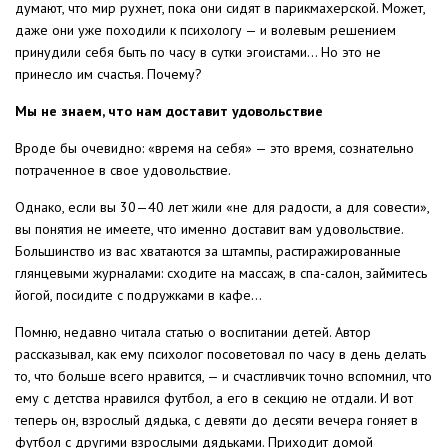
думают, что мир рухнет, пока они сидят в парикмахерской. Может,
даже они уже походили к психологу — и волевым решением
принудили себя быть по часу в сутки эгоистами… Но это не
принесло им счастья. Почему?
Мы не знаем, что нам доставит удовольствие
Вроде бы очевидно: «время на себя» — это время, сознательно
потраченное в свое удовольствие.
Однако, если вы 30—40 лет жили «не для радости, а для совести»,
вы понятия не имеете, что именно доставит вам удовольствие.
Большинство из вас хватаются за штампы, растиражированные
глянцевыми журналами: сходите на массаж, в спа-салон, займитесь
йогой, посидите с подружками в кафе…
Помню, недавно читала статью о воспитании детей. Автор
рассказывал, как ему психолог посоветовал по часу в день делать
то, что больше всего нравится, — и счастливчик точно вспомнил, что
ему с детства нравился футбол, а его в секцию не отдали. И вот
теперь он, взрослый дядька, с девяти до десяти вечера гоняет в
футбол с другими взрослыми дядьками. Приходит домой