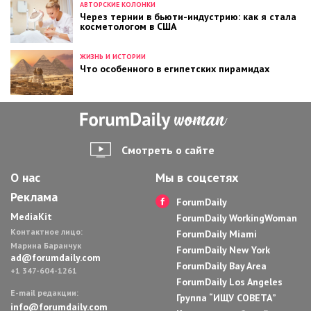
АВТОРСКИЕ КОЛОНКИ
Через тернии в бьюти-индустрию: как я стала
косметологом в США
ЖИЗНЬ И ИСТОРИИ
Что особенного в египетских пирамидах
Смотреть о сайте
О нас
Мы в соцсетях
Реклама
ForumDaily
MediaKit
ForumDaily WorkingWoman
Контактное лицо:
ForumDaily Miami
Марина Баранчук
ForumDaily New York
ad@forumdaily.com
ForumDaily Bay Area
+1 347-604-1261
ForumDaily Los Angeles
E-mail редакции:
Группа “ИЩУ СОВЕТА”
info@forumdaily.com