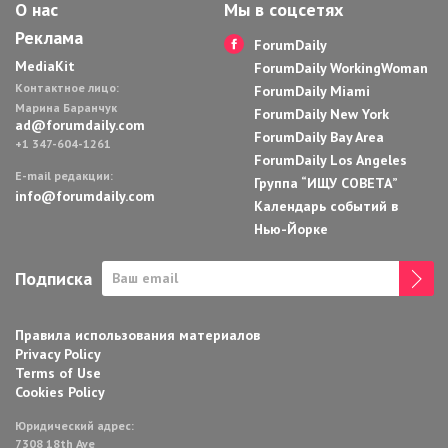
О нас
Мы в соцсетях
Реклама
ForumDaily
MediaKit
ForumDaily WorkingWoman
Контактное лицо:
ForumDaily Miami
Марина Баранчук
ForumDaily New York
ad@forumdaily.com
ForumDaily Bay Area
+1 347-604-1261
ForumDaily Los Angeles
E-mail редакции:
Группа “ИЩУ СОВЕТА”
info@forumdaily.com
Календарь событий в
Нью-Йорке
Подписка
Правила использования материалов
Privacy Policy
Terms of Use
Cookies Policy
Юридический адрес:
7308 18th Ave