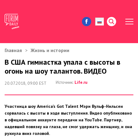
Главная
Жизнь и истории
ЖИЗНЬ И ИСТОРИИ
В США гимнастка упала с высоты в
огонь на шоу талантов. ВИДЕО
ИММИГРАЦИЯ В США
Источник:
Life.ru
20.07.2018, 09:00 EST
ЗНАМЕНИТОСТИ
АВТОРСКИЕ КОЛОНКИ
Участница шоу America’s Got Talent Мэри Вульф-Нильсен
сорвалась с высоты в ходе выступления. Видео опубликовано
ЗДОРОВЬЕ И КРАСОТА
в официальном аккаунте передачи на YouTube. Партнер,
надевший повязку на глаза, не смог удержать женщину, и она
ДОМ И ЕДА
рухнула вниз головой.