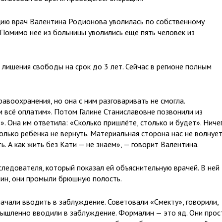
цию врач Валентина Родионова уволилась по собственному
 Помимо неё из больницы уволились ещё пять человек из
лишения свободы на срок до 3 лет. Сейчас в регионе полным
авоохранения, но она с ним разговаривать не смогла.
м всё оплатим». Потом Галине Станиславовне позвонили из
». Она им ответила: «Сколько пришлёте, столько и будет». Ниче
Только ребёнка не вернуть. Материальная сторона нас не волнует
ь. А как жить без Кати — не знаем», — говорит Валентина.
следователя, который показал ей объяснительную врачей. В ней
лин, они промыли брюшную полость.
ачали вводить в заблуждение. Советовали «Смекту», говорили,
умышленно вводили в заблуждение. Формалин — это яд. Они прос