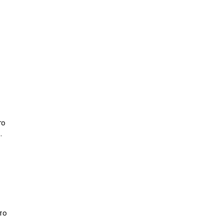
го
.
то