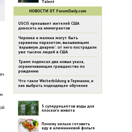
Talent
НОВОСТИ ОТ ForumDaily.com
USCIS призывает жителей США
доносить на иммигрантов
Черника и малина могут быть
заражены паразитом, вызывающим
‘взрывную диарею’: от него пострадали
уже тысячи людей в США
Трамп подписал два новых указа,
ограничивающих гражданство по
рождению
ач
Что такое Weiterbildung в Германии, и
как выбрать подходящее обучение
ам
5 суперрецептов воды для
ой
плоского живота
Почему нельзя готовить
еду в алюминиевой фольге