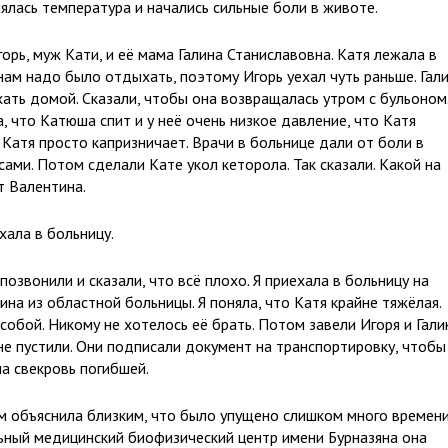
лась температура и начались сильные боли в животе.
орь, муж Кати, и её мама Галина Станиславовна. Катя лежала в
ам надо было отдыхать, поэтому Игорь уехал чуть раньше. Гал
ать домой. Сказали, чтобы она возвращалась утром с бульоном
, что Катюша спит и у неё очень низкое давление, что Катя
о Катя просто капризничает. Врачи в больнице дали от боли в
сами. Потом сделали Кате укол кеторола. Так сказали. Какой на
т Валентина.
ала в больницу.
позвонили и сказали, что всё плохо. Я приехала в больницу на
на из областной больницы. Я поняла, что Катя крайне тяжёлая.
обой. Никому не хотелось её брать. Потом завели Игоря и Гали
 не пустили. Они подписали документ на транспортировку, чтобы
ла свекровь погибшей.
 объяснила близким, что было упущено слишком много времени
ьный медицинский биофизический центр имени Бурназяна она