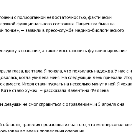
тоянии с полиорганной недостаточностью, фактически
ержкой функционального состояния. Пациентка была на
ной почке», — заявили в пресс-службе медико-биологического
евушку в сознание, а также восстановить функционирование
крыла глаза, шептала. Я поняла, что появилась надежда. У нас с 
овалась, когда увидела меня. На следующий день приехали Иго
к вместе. Игоря стали пускать на несколько минут к ней. Я уеха
о Кате стало хуже», — рассказала Валентина Федяева.
 девушки не смог справиться с отравлением, и 5 апреля она
 области, трагедия произошла из-за того, что медперсонал «не
пользован во время проведения операции.