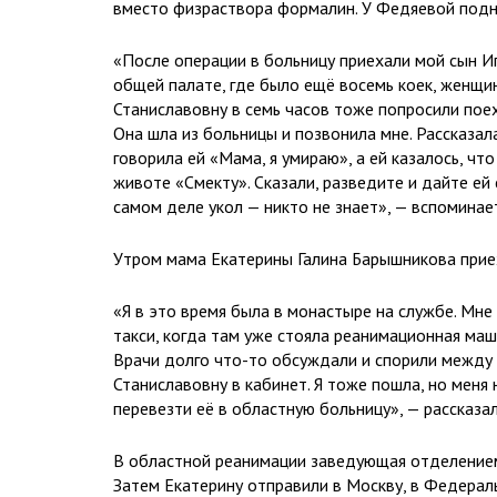
вместо физраствора формалин. У Федяевой подня
«После операции в больницу приехали мой сын Иг
общей палате, где было ещё восемь коек, женщин
Станиславовну в семь часов тоже попросили поех
Она шла из больницы и позвонила мне. Рассказала
говорила ей «Мама, я умираю», а ей казалось, чт
животе «Смекту». Сказали, разведите и дайте ей 
самом деле укол — никто не знает», — вспоминае
Утром мама Екатерины Галина Барышникова приех
«Я в это время была в монастыре на службе. Мне 
такси, когда там уже стояла реанимационная маши
Врачи долго что-то обсуждали и спорили между с
Станиславовну в кабинет. Я тоже пошла, но меня
перевезти её в областную больницу», — рассказа
В областной реанимации заведующая отделением
Затем Екатерину отправили в Москву, в Федерал