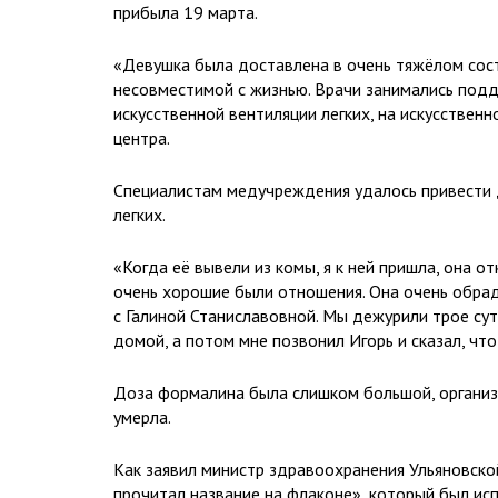
прибыла 19 марта.
«Девушка была доставлена в очень тяжёлом сос
несовместимой с жизнью. Врачи занимались подд
искусственной вентиляции легких, на искусствен
центра.
Специалистам медучреждения удалось привести д
легких.
«Когда её вывели из комы, я к ней пришла, она от
очень хорошие были отношения. Она очень обрад
с Галиной Станиславовной. Мы дежурили трое суто
домой, а потом мне позвонил Игорь и сказал, чт
Доза формалина была слишком большой, организм
умерла.
Как заявил министр здравоохранения Ульяновской
прочитал название на флаконе», который был ис