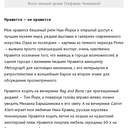
Фото: личный архив Стефании Чекалиной
Нравится — не нравится
Мне нравится бешеный ритм Нью-Йорка и открытый доступ к
лучшим музеям мира, редкие выставки в галереях современного
искусства. Одна из последних — картины из темного периода Ротко
— вызвала просто сумасшедший восторг, очень чувственно.
Нравится осознание того, что живешь в городе возможностей, в
одном городе с великими людьми. Нравится киноцентр
Metrograph
для настоящих киноманов, с его интерьером в
ретростилистике и волшебным баром на втором этаже для
обсуждения просмотренного.
Нравится ходить на вечеринки
Rag and Bone
, где приглашенный
диджей — Том Йорк, а повернув голову вправо-влево, можно
увидеть Михаила Барышникова и его свиту. А на вечеринке
Calvin
Klein
играет моя любимая Нина Кравиц, русская королева
техномузыки. Нравится ездить летом на лодках на нудистский
хипстерский пляж. Нравится покупать мебель середины 60-х на