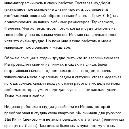
кинематографичность в своих работах. Составляя мудборд
(визуальное представление дизайн-проекта, состоящее из
изображений, описаний, образцов тканей и пр. — Прим. С. Б.), мы
ориентируемся на наших любимых режиссеров: Тарковского,
Феллини. Мне хочется, чтобы потом, когда я буду смотреть на
свою работу, она вызывала чувства. Мечтаю стать режиссером —
хотя это очень трудно. Но пока мне важно работать в моем
маленьком пространстве и масштабе.
Обожаю локации: в студии трудно снять что-то запоминающееся.
Мы проводили съемки на пляжах, в садах, на улице. Была
потрясающая съемка в одном палаццо за городом, в очень
живописном месте с красивым садом и статуями: стояла чудесная
погода, солнце, свежий воздух, с нами работала модель из моих
любимых, которая умеет передать чувства — не каждая сумеет.
Такие съемки я люблю.
Недавно работали в студии дизайнера из Москвы, который
преобразовал в студию свою квартиру. Мы снимали для русского
Elle
Китти Спенсер — я не знала раньше, кто это такая (племянница
принцессы Дианы). Там нельзя было мыть руки, потому что мы