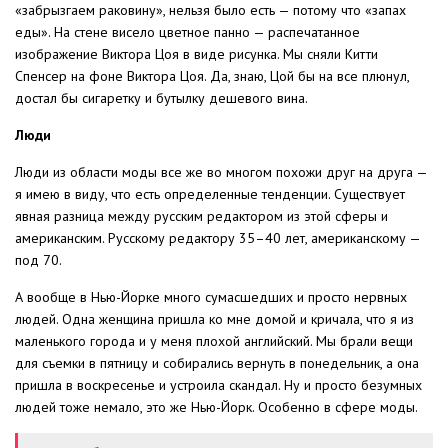
«забрызгаем раковину», нельзя было есть — потому что «запах
еды». На стене висело цветное панно — распечатанное
изображение Виктора Цоя в виде рисунка. Мы сняли Китти
Спенсер на фоне Виктора Цоя. Да, знаю, Цой бы на все плюнул,
достал бы сигаретку и бутылку дешевого вина.
Люди
Люди из области моды все же во многом похожи друг на друга —
я имею в виду, что есть определенные тенденции. Существует
явная разница между русским редактором из этой сферы и
американским. Русскому редактору 35–40 лет, американскому —
под 70.
А вообще в Нью-Йорке много сумасшедших и просто нервных
людей. Одна женщина пришла ко мне домой и кричала, что я из
маленького города и у меня плохой английский. Мы брали вещи
для съемки в пятницу и собирались вернуть в понедельник, а она
пришла в воскресенье и устроила скандал. Ну и просто безумных
людей тоже немало, это же Нью-Йорк. Особенно в сфере моды.