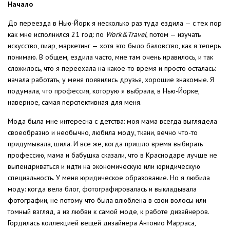
Начало
До переезда в Нью-Йорк я несколько раз туда ездила — с тех пор
как мне исполнился 21 год: по
Work&Travel
, потом — изучать
искусство, пиар, маркетинг — хотя это было баловство, как я теперь
понимаю. В общем, ездила часто, мне там очень нравилось, и так
сложилось, что я переехала на какое-то время и просто осталась:
начала работать, у меня появились друзья, хорошие знакомые. Я
подумала, что профессия, которую я выбрала, в Нью-Йорке,
наверное, самая перспективная для меня.
Мода была мне интересна с детства: моя мама всегда выглядела
своеобразно и необычно, любила моду, ткани, вечно что-то
придумывала, шила. И все же, когда пришло время выбирать
профессию, мама и бабушка сказали, что в Краснодаре лучше не
выпендриваться и идти на экономическую или юридическую
специальность. У меня юридическое образование. Но я любила
моду: когда вела блог, фотографировалась и выкладывала
фотографии, не потому что была влюблена в свои волосы или
томный взгляд, а из любви к самой моде, к работе дизайнеров.
Гордилась коллекцией вещей дизайнера Антонио Марраса,