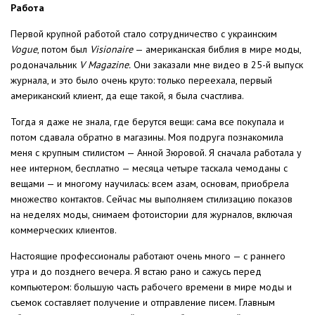
Работа
Первой крупной работой стало сотрудничество с украинским
Vogue
, потом был
Visionaire
— американская библия в мире моды,
родоначальник
V Magazine.
Они заказали мне видео в 25-й выпуск
журнала, и это было очень круто: только переехала, первый
американский клиент, да еще такой, я была счастлива.
Тогда я даже не знала, где берутся вещи: сама все покупала и
потом сдавала обратно в магазины. Моя подруга познакомила
меня с крупным стилистом — Анной Зюровой. Я сначала работала у
нее интерном, бесплатно — месяца четыре таскала чемоданы с
вещами — и многому научилась: всем азам, основам, приобрела
множество контактов. Сейчас мы выполняем стилизацию показов
на неделях моды, снимаем фотоистории для журналов, включая
коммерческих клиентов.
Настоящие профессионалы работают очень много — с раннего
утра и до позднего вечера. Я встаю рано и сажусь перед
компьютером: большую часть рабочего времени в мире моды и
съемок составляет получение и отправление писем. Главным