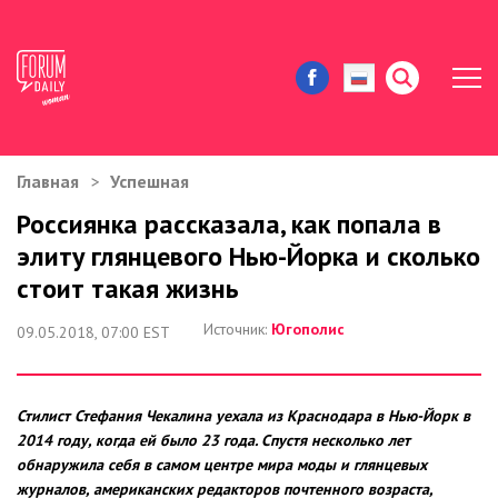
Главная
Успешная
ЖИЗНЬ И ИСТОРИИ
Россиянка рассказала, как попала в
элиту глянцевого Нью-Йорка и сколько
ИММИГРАЦИЯ В США
стоит такая жизнь
ЗНАМЕНИТОСТИ
Источник:
Югополис
09.05.2018, 07:00 EST
АВТОРСКИЕ КОЛОНКИ
Стилист Стефания Чекалина уехала из Краснодара в Нью-Йорк в
ЗДОРОВЬЕ И КРАСОТА
2014 году, когда ей было 23 года. Спустя несколько лет
обнаружила себя в самом центре мира моды и глянцевых
ДОМ И ЕДА
журналов, американских редакторов почтенного возраста,