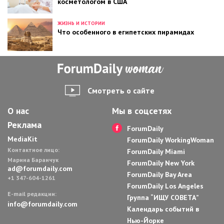
косметологом в США
ЖИЗНЬ И ИСТОРИИ
Что особенного в египетских пирамидах
Смотреть о сайте
О нас
Мы в соцсетях
Реклама
ForumDaily
MediaKit
ForumDaily WorkingWoman
Контактное лицо:
ForumDaily Miami
Марина Баранчук
ForumDaily New York
ad@forumdaily.com
ForumDaily Bay Area
+1 347-604-1261
ForumDaily Los Angeles
E-mail редакции:
Группа “ИЩУ СОВЕТА”
info@forumdaily.com
Календарь событий в
Нью-Йорке