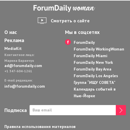
Смотреть о сайте
О нас
Мы в соцсетях
Реклама
ForumDaily
MediaKit
ForumDaily WorkingWoman
Контактное лицо:
ForumDaily Miami
Марина Баранчук
ForumDaily New York
ad@forumdaily.com
ForumDaily Bay Area
+1 347-604-1261
ForumDaily Los Angeles
E-mail редакции:
Группа “ИЩУ СОВЕТА”
info@forumdaily.com
Календарь событий в
Нью-Йорке
Подписка
Правила использования материалов