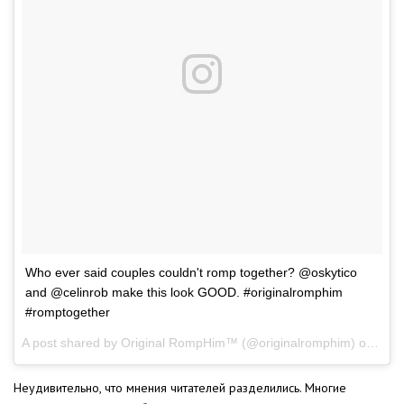
Who ever said couples couldn't romp together? @oskytico
and @celinrob make this look GOOD. #originalromphim
#romptogether
A post shared by Original RompHim™ (@originalromphim) on
May 
Неудивительно, что мнения читателей разделились. Многие