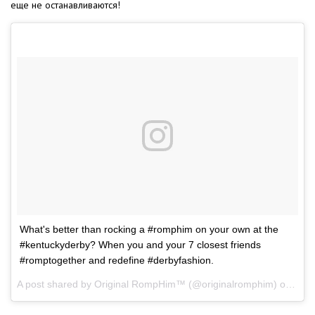
еще не останавливаются!
What's better than rocking a #romphim on your own at the
#kentuckyderby? When you and your 7 closest friends
#romptogether and redefine #derbyfashion.
A post shared by Original RompHim™ (@originalromphim) on
May 