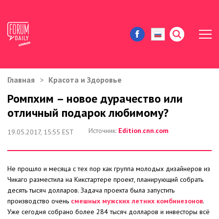
Главная
Красота и Здоровье
ЖИЗНЬ И ИСТОРИИ
Ромпхим – новое дурачество или
отличный подарок любимому?
ИММИГРАЦИЯ В США
Источник:
Edition.cnn.com
19.05.2017, 15:55 EST
ЗНАМЕНИТОСТИ
АВТОРСКИЕ КОЛОНКИ
Не прошло и месяца с тех пор как группа молодых дизайнеров из
Чикаго разместила на Кикстартере проект, планирующий собрать
ЗДОРОВЬЕ И КРАСОТА
десять тысяч долларов. Задача проекта была запустить
производство очень
смешных мужских летних комбинезонов
.
ДОМ И ЕДА
Уже сегодня собрано более 284 тысяч долларов и инвесторы всё