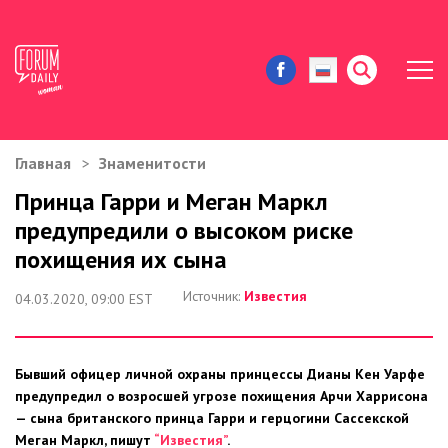
Главная
Знаменитости
ЖИЗНЬ И ИСТОРИИ
Принца Гарри и Меган Маркл
предупредили о высоком риске
ИММИГРАЦИЯ В США
похищения их сына
ЗНАМЕНИТОСТИ
Источник:
Известия
04.03.2020, 09:00 EST
АВТОРСКИЕ КОЛОНКИ
Бывший офицер личной охраны принцессы Дианы Кен Уарфе
ЗДОРОВЬЕ И КРАСОТА
предупредил о возросшей угрозе похищения Арчи Харрисона
— сына британского принца Гарри и герцогини Сассекской
ДОМ И ЕДА
Меган Маркл, пишут
“Известия”
.