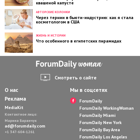
квашеной капусте
АВТОРСКИЕ КОЛОНКИ
Через тернии в бьюти-индустрию: как я стала
косметологом в США
ЖИЗНЬ И ИСТОРИИ
Что особенного в египетских пирамидах
Смотреть о сайте
О нас
Мы в соцсетях
Реклама
ForumDaily
MediaKit
ForumDaily WorkingWoman
Контактное лицо:
ForumDaily Miami
Марина Баранчук
ForumDaily New York
ad@forumdaily.com
ForumDaily Bay Area
+1 347-604-1261
ForumDaily Los Angeles