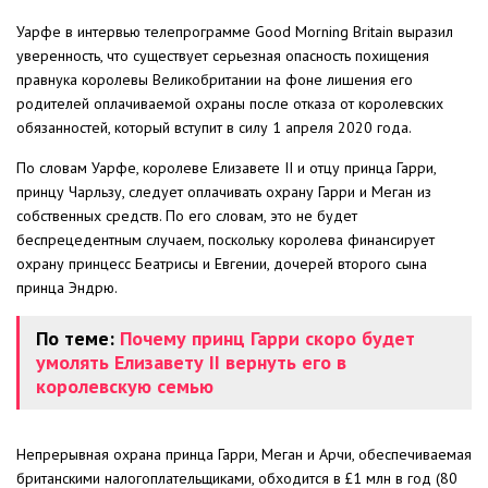
Уарфе в интервью телепрограмме Good Morning Britain выразил
уверенность, что существует серьезная опасность похищения
правнука королевы Великобритании на фоне лишения его
родителей оплачиваемой охраны после отказа от королевских
обязанностей, который вступит в силу 1 апреля 2020 года.
По словам Уарфе, королеве Елизавете II и отцу принца Гарри,
принцу Чарльзу, следует оплачивать охрану Гарри и Меган из
собственных средств. По его словам, это не будет
беспрецедентным случаем, поскольку королева финансирует
охрану принцесс Беатрисы и Евгении, дочерей второго сына
принца Эндрю.
По теме:
Почему принц Гарри скоро будет
умолять Елизавету II вернуть его в
королевскую семью
Непрерывная охрана принца Гарри, Меган и Арчи, обеспечиваемая
британскими налогоплательщиками, обходится в £1 млн в год (80