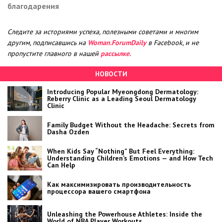
благодарения
Следите за историями успеха, полезными советами и многим
другим, подписавшись на
Woman.ForumDaily
в Facebook, и не
пропустите главного в нашей
рассылке.
НОВОСТИ
Introducing Popular Myeongdong Dermatology:
Reberry Clinic as a Leading Seoul Dermatology
Clinic
Family Budget Without the Headache: Secrets from
Dasha Ozden
When Kids Say “Nothing” But Feel Everything:
Understanding Children’s Emotions — and How Tech
Can Help
Как максимизировать производительность
процессора вашего смартфона
Unleashing the Powerhouse Athletes: Inside the
World of NBA Player Workouts