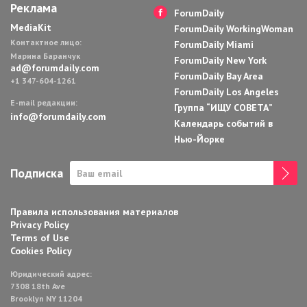
Реклама
ForumDaily
MediaKit
ForumDaily WorkingWoman
Контактное лицо:
ForumDaily Miami
Марина Баранчук
ForumDaily New York
ad@forumdaily.com
ForumDaily Bay Area
+1 347-604-1261
ForumDaily Los Angeles
E-mail редакции:
Группа “ИЩУ СОВЕТА”
info@forumdaily.com
Календарь событий в
Нью-Йорке
Подписка
Правила использования материалов
Privacy Policy
Terms of Use
Cookies Policy
Юридический адрес:
7308 18th Ave
Brooklyn NY 11204