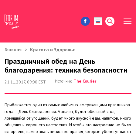
Главная
Красота и Здоровье
ЖИЗНЬ И ИСТОРИИ
Праздничный обед на День
благодарения: техника безопасности
ИММИГРАЦИЯ В США
Источник:
The Courier
21.11.2017, 09:00 EST
ЗНАМЕНИТОСТИ
АВТОРСКИЕ КОЛОНКИ
Приближается один из самых любимых американцами праздников
года – День благодарения. А значит, будет обильный стол,
ЗДОРОВЬЕ И КРАСОТА
ломящийся от угощений, будет много вкусной еды, напитков, много
общения и хорошего настроения. И чтобы это настроение не было
ДОМ И ЕДА
испорчено, важно знать несколько правил, которые уберегут вас от