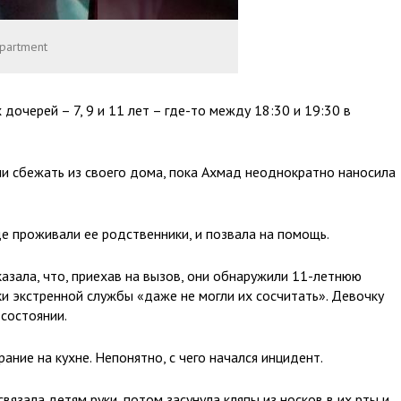
epartment
 дочерей – 7, 9 и 11 лет – где-то между 18:30 и 19:30 в
и сбежать из своего дома, пока Ахмад неоднократно наносила
е проживали ее родственники, и позвала на помощь.
азала, что, приехав на вызов, они обнаружили 11-летнюю
и экстренной службы «даже не могли их сосчитать». Девочку
состоянии.
ание на кухне. Непонятно, с чего начался инцидент.
вязала детям руки, потом засунула кляпы из носков в их рты и