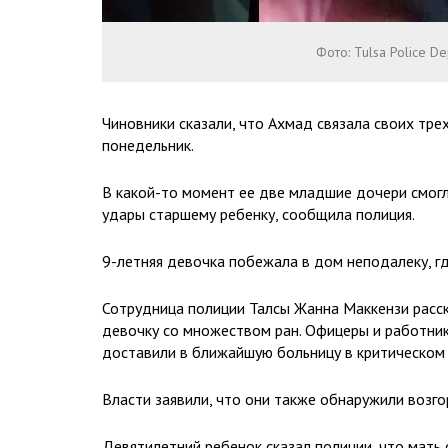
Фото: Tulsa Police D
Чиновники сказали, что Ахмад связала своих трех
понедельник.
В какой-то момент ее две младшие дочери смогл
удары старшему ребенку, сообщила полиция.
9-летняя девочка побежала в дом неподалеку, гд
Сотрудница полиции Талсы Жанна Маккензи расск
девочку со множеством ран. Офицеры и работник
доставили в ближайшую больницу в критическом 
Власти заявили, что они также обнаружили возгор
Девятилетний ребенок сказал полиции, что мать с