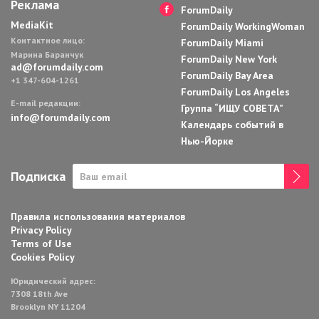
Реклама
ForumDaily
MediaKit
ForumDaily WorkingWoman
Контактное лицо:
ForumDaily Miami
Марина Баранчук
ForumDaily New York
ad@forumdaily.com
ForumDaily Bay Area
+1 347-604-1261
ForumDaily Los Angeles
E-mail редакции:
Группа “ИЩУ СОВЕТА”
info@forumdaily.com
Календарь событий в
Нью-Йорке
Подписка
Правила использования материалов
Privacy Policy
Terms of Use
Cookies Policy
Юридический адрес:
7308 18th Ave
Brooklyn NY 11204