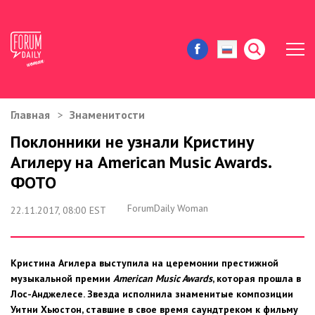
Главная
Знаменитости
ЖИЗНЬ И ИСТОРИИ
Поклонники не узнали Кристину
Агилеру на American Music Awards.
ИММИГРАЦИЯ В США
ФОТО
ЗНАМЕНИТОСТИ
ForumDaily Woman
22.11.2017, 08:00 EST
АВТОРСКИЕ КОЛОНКИ
Кристина Агилера выступила на церемонии престижной
ЗДОРОВЬЕ И КРАСОТА
музыкальной премии
American Music Awards
, которая прошла в
Лос-Анджелесе. Звезда исполнила знаменитые композиции
ДОМ И ЕДА
Уитни Хьюстон, ставшие в свое время саундтреком к фильму