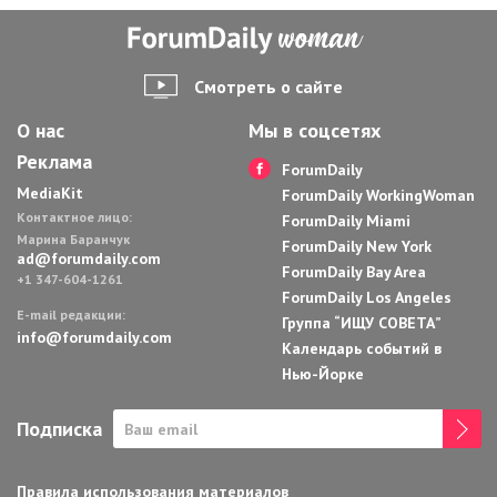
Смотреть о сайте
О нас
Мы в соцсетях
Реклама
ForumDaily
MediaKit
ForumDaily WorkingWoman
Контактное лицо:
ForumDaily Miami
Марина Баранчук
ForumDaily New York
ad@forumdaily.com
ForumDaily Bay Area
+1 347-604-1261
ForumDaily Los Angeles
E-mail редакции:
Группа “ИЩУ СОВЕТА”
info@forumdaily.com
Календарь событий в
Нью-Йорке
Подписка
Правила использования материалов