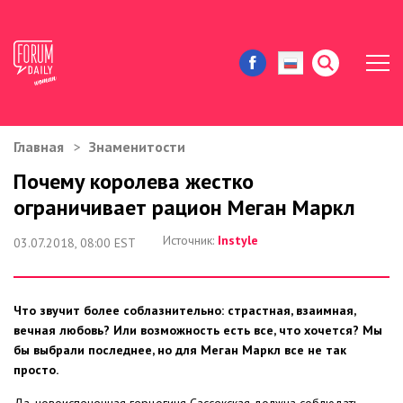
Главная
Знаменитости
ЖИЗНЬ И ИСТОРИИ
Почему королева жестко
ограничивает рацион Меган Маркл
ИММИГРАЦИЯ В США
Источник:
Instyle
03.07.2018, 08:00 EST
ЗНАМЕНИТОСТИ
АВТОРСКИЕ КОЛОНКИ
Что звучит более соблазнительно: страстная, взаимная,
вечная любовь? Или возможность есть все, что хочется? Мы
ЗДОРОВЬЕ И КРАСОТА
бы выбрали последнее, но для Меган Маркл все не так
просто.
ДОМ И ЕДА