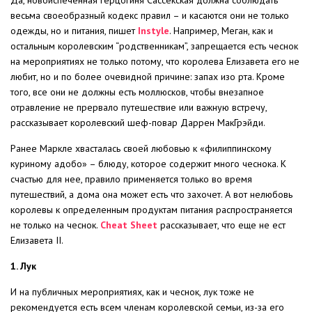
Да, новоиспеченная герцогиня Сассекская должна соблюдать
весьма своеобразный кодекс правил – и касаются они не только
одежды, но и питания, пишет
Instyle
. Например, Меган, как и
остальным королевским “родственникам”, запрещается есть чеснок
на мероприятиях не только потому, что королева Елизавета его не
любит, но и по более очевидной причине: запах изо рта. Кроме
того, все они не должны есть моллюсков, чтобы внезапное
отравление не прервало путешествие или важную встречу,
рассказывает королевский шеф-повар Даррен МакГрэйди.
Ранее Маркле хвасталась своей любовью к «филиппинскому
куриному адобо» – блюду, которое содержит много чеснока. К
счастью для нее, правило применяется только во время
путешествий, а дома она может есть что захочет. А вот нелюбовь
королевы к определенным продуктам питания распространяется
не только на чеснок.
Cheat Sheet
рассказывает, что еще не ест
Елизавета II.
1. Лук
И на публичных мероприятиях, как и чеснок, лук тоже не
рекомендуется есть всем членам королевской семьи, из-за его