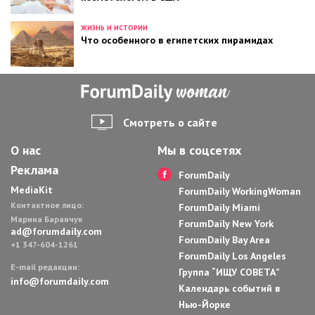
ЖИЗНЬ И ИСТОРИИ
Что особенного в египетских пирамидах
Смотреть о сайте
О нас
Мы в соцсетях
Реклама
ForumDaily
MediaKit
ForumDaily WorkingWoman
Контактное лицо:
ForumDaily Miami
Марина Баранчук
ForumDaily New York
ad@forumdaily.com
ForumDaily Bay Area
+1 347-604-1261
ForumDaily Los Angeles
E-mail редакции:
Группа “ИЩУ СОВЕТА”
info@forumdaily.com
Календарь событий в
Нью-Йорке