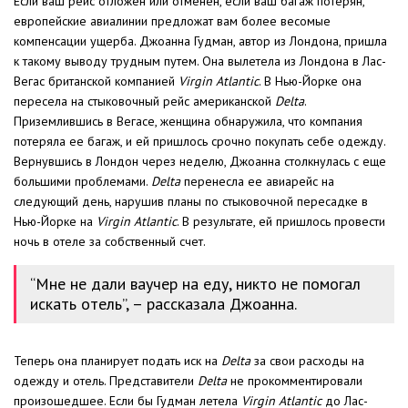
Если ваш рейс отложен или отменен, если ваш багаж потерян,
европейские авиалинии предложат вам более весомые
компенсации ущерба. Джоанна Гудман, автор из Лондона, пришла
к такому выводу трудным путем. Она вылетела из Лондона в Лас-
Вегас британской компанией
Virgin Atlantic
. В Нью-Йорке она
пересела на стыковочный рейс американской
Delta
.
Приземлившись в Вегасе, женщина обнаружила, что компания
потеряла ее багаж, и ей пришлось срочно покупать себе одежду.
Вернувшись в Лондон через неделю, Джоанна столкнулась с еще
большими проблемами.
Delta
перенесла ее авиарейс на
следующий день, нарушив планы по стыковочной пересадке в
Нью-Йорке на
Virgin Atlantic
. В результате, ей пришлось провести
ночь в отеле за собственный счет.
“Мне не дали ваучер на еду, никто не помогал
искать отель”, – рассказала Джоанна.
Теперь она планирует подать иск на
Delta
за свои расходы на
одежду и отель. Представители
Delta
не прокомментировали
произошедшее. Если бы Гудман летела
Virgin Atlantic
до Лас-