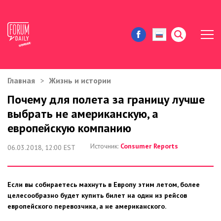
Главная
Жизнь и истории
ЖИЗНЬ И ИСТОРИИ
Почему для полета за границу лучше
выбрать не американскую, а
ИММИГРАЦИЯ В США
европейскую компанию
ЗНАМЕНИТОСТИ
Источник:
Consumer Reports
06.03.2018, 12:00 EST
АВТОРСКИЕ КОЛОНКИ
Если вы собираетесь махнуть в Европу этим летом, более
ЗДОРОВЬЕ И КРАСОТА
целесообразно будет купить билет на один из рейсов
европейского перевозчика, а не американского.
ДОМ И ЕДА