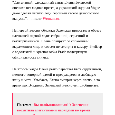
“Элегантный, сдержанный стиль Елены Зеленской
оценила вся модная пресса, а украинский журнал Vogue
даже сделал первую леди героиней своего декабрьского
выпуска”, – пишет
Woman.ru
.
На первой версии обложки Зеленская предстала в образе
настоящей первой леди: собранной, серьезной и
безукоризненной. Елена позирует со спокойным
выражением лица и совсем не смотрит в камеру. Блейзер
с водолазкой и красная юбка Prada подчеркнули
официальность снимка.
На втором кадре Елена резко перестает быть сдержанной,
немного чопорной дамой и превращается в любящую
жену и мать. Улыбаясь, Елена смотрит через плечо, в то
время как Владимир Зеленский нежно ее приобнимает.
По теме:
‘Вы необыкновенная!’: Зеленская
восхитила элегантными нарядами во время