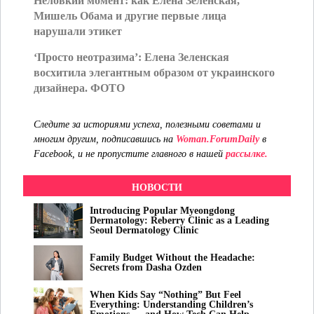
Неловкий момент: как Елена Зеленская,
Мишель Обама и другие первые лица
нарушали этикет
‘Просто неотразима’: Елена Зеленская
восхитила элегантным образом от украинского
дизайнера. ФОТО
Следите за историями успеха, полезными советами и
многим другим, подписавшись на
Woman.ForumDaily
в
Facebook, и не пропустите главного в нашей
рассылке.
НОВОСТИ
Introducing Popular Myeongdong
Dermatology: Reberry Clinic as a Leading
Seoul Dermatology Clinic
Family Budget Without the Headache:
Secrets from Dasha Ozden
When Kids Say “Nothing” But Feel
Everything: Understanding Children’s