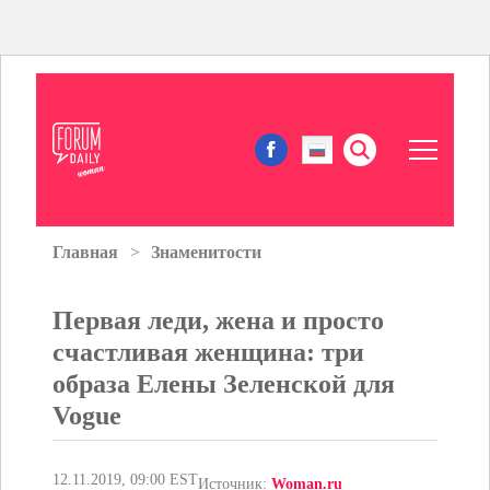
Главная
Знаменитости
ЖИЗНЬ И ИСТОРИИ
Первая леди, жена и просто
ИММИГРАЦИЯ В США
счастливая женщина: три
ЗНАМЕНИТОСТИ
образа Елены Зеленской для
Vogue
АВТОРСКИЕ КОЛОНКИ
12.11.2019, 09:00 EST
Источник:
Woman.ru
ЗДОРОВЬЕ И КРАСОТА