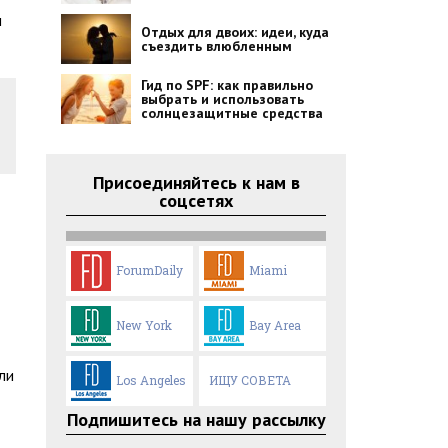
ы
Отдых для двоих: идеи, куда
съездить влюбленным
Гид по SPF: как правильно
выбрать и использовать
солнцезащитные средства
Присоединяйтесь к нам в
соцсетях
ForumDaily
Miami
New York
Bay Area
ли
Los Angeles
ИЩУ СОВЕТА
Подпишитесь на нашу рассылку