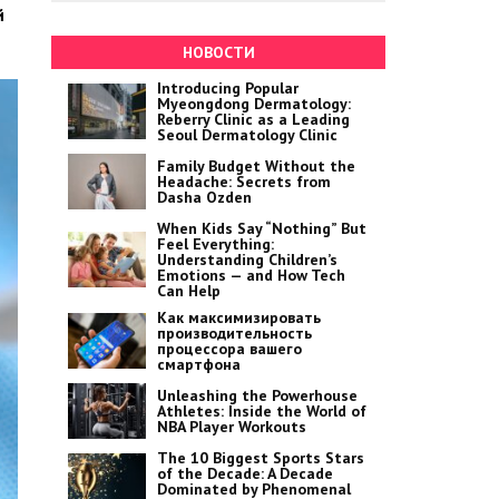
й
НОВОСТИ
Introducing Popular
Myeongdong Dermatology:
Reberry Clinic as a Leading
Seoul Dermatology Clinic
Family Budget Without the
Headache: Secrets from
Dasha Ozden
When Kids Say “Nothing” But
Feel Everything:
Understanding Children’s
Emotions — and How Tech
Can Help
Как максимизировать
производительность
процессора вашего
смартфона
Unleashing the Powerhouse
Athletes: Inside the World of
NBA Player Workouts
The 10 Biggest Sports Stars
of the Decade: A Decade
Dominated by Phenomenal