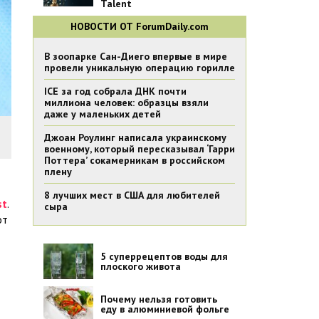
Talent
НОВОСТИ ОТ ForumDaily.com
В зоопарке Сан-Диего впервые в мире
провели уникальную операцию горилле
ICE за год собрала ДНК почти
миллиона человек: образцы взяли
даже у маленьких детей
Джоан Роулинг написала украинскому
военному, который пересказывал ‘Гарри
Поттера’ сокамерникам в российском
плену
8 лучших мест в США для любителей
st
.
сыра
от
5 суперрецептов воды для
плоского живота
Почему нельзя готовить
еду в алюминиевой фольге