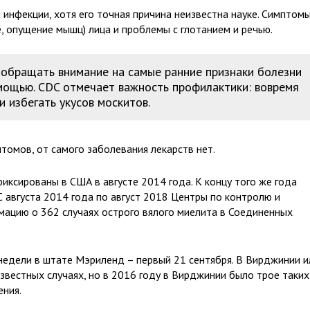
 инфекции, хотя его точная причина неизвестна науке. Симптом
, опущение мышц) лица и проблемы с глотанием и речью.
 обращать внимание на самые ранние признаки болезни
мощью. CDC отмечает важность профилактики: вовремя
и избегать укусов москитов.
томов, от самого заболевания лекарств нет.
иксированы в США в августе 2014 года. К концу того же года
 августа 2014 года по август 2018 Центры по контролю и
ацию о 362 случаях острого вялого миелита в Соединенных
недели в штате Мэриленд – первый 21 сентября. В Вирджинии и
известных случаях, но в 2016 году в Вирджинии было трое таких
ения.