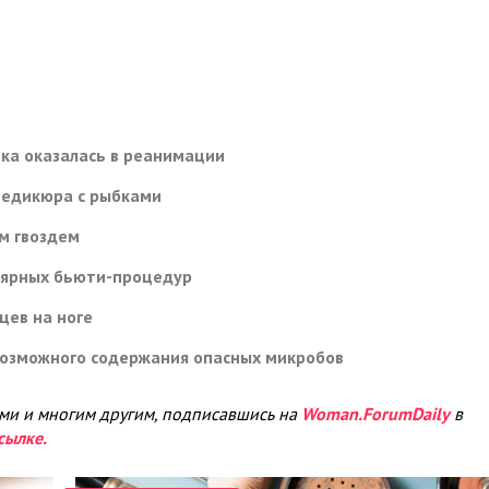
чка оказалась в реанимации
педикюра с рыбками
м гвоздем
лярных бьюти-процедур
цев на ноге
 возможного содержания опасных микробов
ами и многим другим, подписавшись на
Woman.ForumDaily
в
сылке.