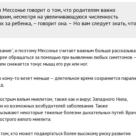
и Мессонье говорит о том, что родителям важно
едким, несмотря на увеличивающуюся численность
х за ребенка, – говорит она. – Но вам следует знать, чт
евание”, и поэтому Мессонье считает важным больше рассказыва
орее обращаться за помощью при выявлении любых симптомов 
ли снижается тонус мышц его рук или ног.
кому-то везет меньше – длительное время сохраняется парали
д.
 острым вялым миелитом, также как и вирус Западного Нила,
ин из возможных возбудителей заболевания. Также
 вызывают некоторые тяжелые болезни дыхательных путей. Врач
острого вялого миелита.
том, кто может подвергаться более высокому риску развития