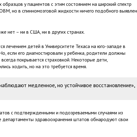
х образцов у пациентов с этим состоянием на широкий спектр
 ОВМ, но в спинномозговой жидкости ничего подобного выявле
же нет – ни в США, ни в других странах.
ся лечением детей в Университете Техаса на юго-западе в
Но, если его диагностировали у ребенка, родители должны
 всегда покрывается страховкой. Некоторые дети,
лись ходить, но на это требуется время.
 наблюдают медленное, но устойчивое восстановление»,
татов с подтвержденными и подозреваемыми случаями из
е департаменты здравоохранения штатов обнародуют свои