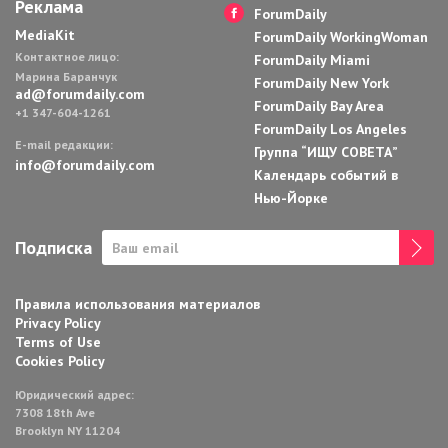
Реклама
ForumDaily
MediaKit
ForumDaily WorkingWoman
Контактное лицо:
ForumDaily Miami
Марина Баранчук
ForumDaily New York
ad@forumdaily.com
ForumDaily Bay Area
+1 347-604-1261
ForumDaily Los Angeles
E-mail редакции:
Группа “ИЩУ СОВЕТА”
info@forumdaily.com
Календарь событий в
Нью-Йорке
Подписка
Правила использования материалов
Privacy Policy
Terms of Use
Cookies Policy
Юридический адрес:
7308 18th Ave
Brooklyn NY 11204