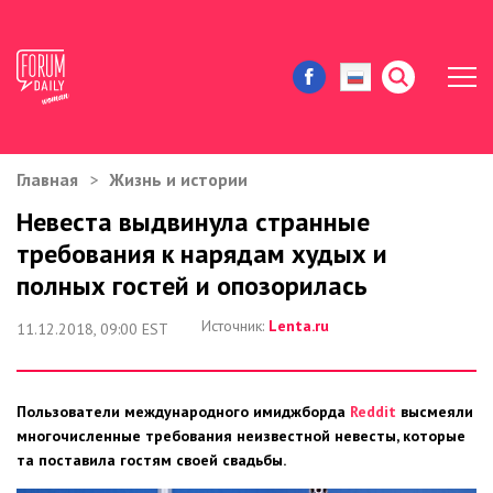
Главная
Жизнь и истории
ЖИЗНЬ И ИСТОРИИ
Невеста выдвинула странные
требования к нарядам худых и
ИММИГРАЦИЯ В США
полных гостей и опозорилась
ЗНАМЕНИТОСТИ
Источник:
Lenta.ru
11.12.2018, 09:00 EST
АВТОРСКИЕ КОЛОНКИ
Пользователи международного имиджборда
Reddit
высмеяли
ЗДОРОВЬЕ И КРАСОТА
многочисленные требования неизвестной невесты, которые
та поставила гостям своей свадьбы.
ДОМ И ЕДА