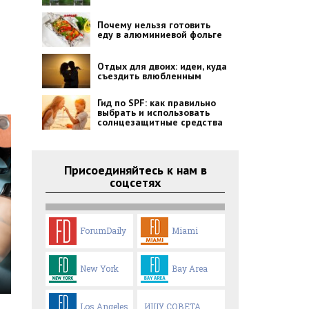
Почему нельзя готовить
еду в алюминиевой фольге
Отдых для двоих: идеи, куда
съездить влюбленным
Гид по SPF: как правильно
выбрать и использовать
солнцезащитные средства
Присоединяйтесь к нам в
соцсетях
ForumDaily
Miami
New York
Bay Area
Los Angeles
ИЩУ СОВЕТА