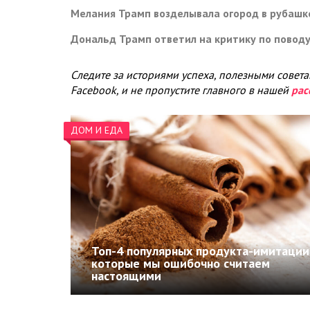
Мелания Трамп возделывала огород в рубашк
Дональд Трамп ответил на критику по повод
Следите за историями успеха, полезными совет
Facebook, и не пропустите главного в нашей
рас
ДОМ И ЕДА
Топ-4 популярных продукта-имитации
которые мы ошибочно считаем
настоящими