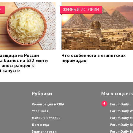
Я
ЖИЗНЬ И ИСТОРИИ
авщица из России
Что особенного в египетских
а бизнес на $22 млн и
пирамидах
 иностранцев к
 капусте
Рубрики
Мы в соцсет
Иммиграция в США
ForumDaily
Успешная
ForumDaily 
Жизнь и истории
ForumDaily M
Дом и еда
ForumDaily N
Знаменитости
ForumDaily B