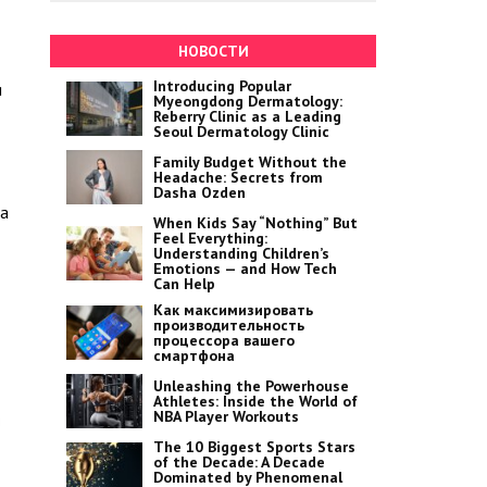
НОВОСТИ
Introducing Popular
я
Myeongdong Dermatology:
Reberry Clinic as a Leading
Seoul Dermatology Clinic
Family Budget Without the
Headache: Secrets from
Dasha Ozden
ла
When Kids Say “Nothing” But
Feel Everything:
Understanding Children’s
Emotions — and How Tech
Can Help
Как максимизировать
производительность
процессора вашего
смартфона
Unleashing the Powerhouse
Athletes: Inside the World of
NBA Player Workouts
The 10 Biggest Sports Stars
of the Decade: A Decade
Dominated by Phenomenal