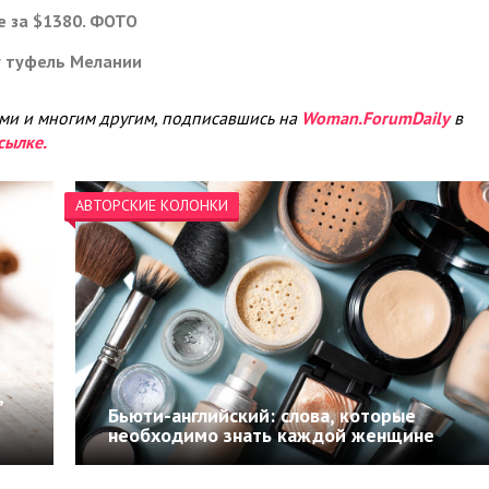
е за $1380. ФОТО
у туфель Мелании
ами и многим другим, подписавшись на
Woman.ForumDaily
в
сылке.
АВТОРСКИЕ КОЛОНКИ
,
Бьюти-английский: слова, которые
необходимо знать каждой женщине