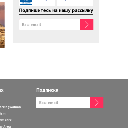
Подпишитесь на нашу рассылку
ях
Подписка
WorkingWoman
iami
ew York
ay Area