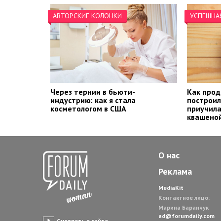
АВТОРСКИЕ КОЛОНКИ
УСПЕШНА
Через тернии в бьюти-
Как прод
индустрию: как я стала
построил
косметологом в США
приучила
квашеной
О нас
Реклама
MediaKit
Контактное лицо:
Марина Баранчук
ad@forumdaily.com
Смотреть о сайте