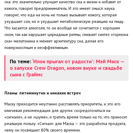
сна: это значительно улучшит качество сна и жизни и избавит от
изжоги, говорит предприниматель. И это имеет смысл: наука
говорит, что еда на ночь не только вызывает изжогу, которая
ухудшает сон, но и ухудшает метаболическую реакцию на пищу.
Что касается алкоголя, то он вообще не сочетается с хорошим
сном, так как нарушает циркадные ритмы, снижает синтез «гормона
сна» мелатонина и меняет архитектуру сна, делая его
поверхностным и неэффективным.
По теме:
‘Илон прыгал от радости’: Мэй Маск —
о запуске Crew Dragon, новом внуке и свадьбе
сына с Граймс
Планы: пятиминутки и никаких встреч
Маску приходится неустанно расставлять приоритеты, и это его
ключевая рекомендация для других: сосредоточиться на
«сигнале», а не «шуме», и тратить время только на то, что приносит
реальную пользу. «Сигнал» для Маска — это разработка продукта,
чему он посвящает 80% своего времени.