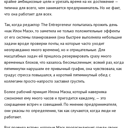
крайне амбициозные цели и урезать время на их достижение —
типична для всего, чем занимается предприниматель. Но не факт,
что она работает для всех.
Так, когда редактор The Entrepreneur попыталась прожить день
«как Илон Маск», то заметила не только положительные эффекты
от его системы планирования (она быстрее выполняла небольшие
задачи вроде проверки почты, на которые часто уходит
неоправданно много времени), но и отрицательные. Для
масштабных задач ей пришлось резервировать сразу много
временных блоков, что казалось бессмысленным; всякий раз, когда
пятиминутки нарушали ее привычный график, она чувствовала, как
градус стресса повышался, а короткий пятиминутный обед с
коллегами просто-напросто заставил грустить.
Более рабочий принцип Илона Маска, который наверняка
сэкономил ему много часов и пригодится каждому, — это
сокращение встреч и совещаний. По мнению предпринимателя,
они ужасны по определению, так как случаются, когда люди не
работают.
Вот правила встреч, которые Маск пропагандирует среди своих