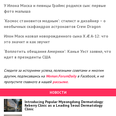
У Илона Маска и певицы Граймс родился сын: первые
фото малыша
‘Космос становится модным’: стилист и дизайнер – о
необычных скафандрах астронавтов Crew Dragon
Илон Маск назвал новорожденного сына X Æ A-12: что
это значит и как звучит
‘Воплотить обещания Америки’: Канье Уэст заявил, что
идет в президенты США
Следите за историями успеха, полезными советами и многим
другим, подписавшись на
Woman.ForumDaily
в Facebook, и не
пропустите главного в нашей
рассылке.
НОВОСТИ
Introducing Popular Myeongdong Dermatology:
Reberry Clinic as a Leading Seoul Dermatology
Clinic