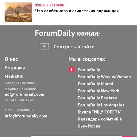
ЖИЗНЬ И ИСТОРИИ
Что особенного в египетских пирамидах
Смотреть о сайте
О нас
Мы в соцсетях
Реклама
ForumDaily
MediaKit
ForumDaily WorkingWoman
Контактное лицо:
ForumDaily Miami
Марина Баранчук
ForumDaily New York
ad@forumdaily.com
ForumDaily Bay Area
+1 347-604-1261
ForumDaily Los Angeles
E-mail редакции:
Группа “ИЩУ СОВЕТА”
info@forumdaily.com
Календарь событий в
Нью-Йорке