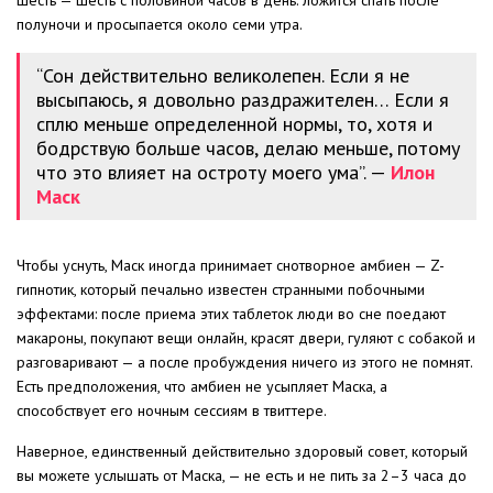
шесть — шесть с половиной часов в день: ложится спать после
полуночи и просыпается около семи утра.
“Сон действительно великолепен. Если я не
высыпаюсь, я довольно раздражителен… Если я
сплю меньше определенной нормы, то, хотя и
бодрствую больше часов, делаю меньше, потому
что это влияет на остроту моего ума”. —
Илон
Маск
Чтобы уснуть, Маск иногда принимает снотворное амбиен — Z-
гипнотик, который печально известен странными побочными
эффектами: после приема этих таблеток люди во сне поедают
макароны, покупают вещи онлайн, красят двери, гуляют с собакой и
разговаривают — а после пробуждения ничего из этого не помнят.
Есть предположения, что амбиен не усыпляет Маска, а
способствует его ночным сессиям в твиттере.
Наверное, единственный действительно здоровый совет, который
вы можете услышать от Маска, — не есть и не пить за 2–3 часа до