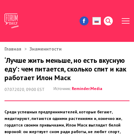
Главная
Знаменитости
ЖИЗНЬ И ИСТОРИИ
‘Лучше жить меньше, но есть вкусную
еду’: чем питается, сколько спит и как
ИММИГРАЦИЯ В США
работает Илон Маск
ЗНАМЕНИТОСТИ
Источник:
Reminder.Media
07.07.2020, 09:00 EST
АВТОРСКИЕ КОЛОНКИ
Среди успешных предпринимателей, которые бегают,
ЗДОРОВЬЕ И КРАСОТА
медитируют, питаются одними растениями и, конечно же,
гордятся своими привычками, Илон Маск выглядит белой
ДОМ И ЕДА
вороной: он жертвует сном ради работы, не любит спорт,