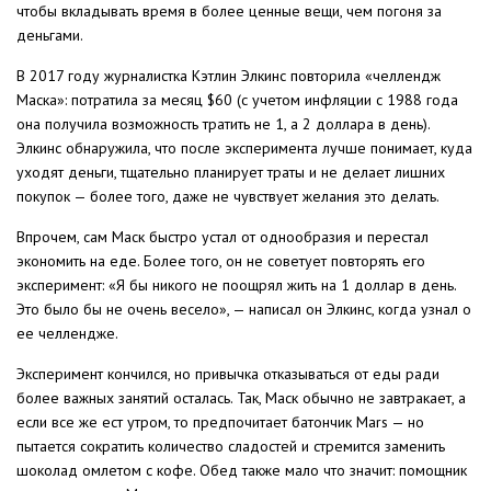
чтобы вкладывать время в более ценные вещи, чем погоня за
деньгами.
В 2017 году журналистка Кэтлин Элкинс повторила «челлендж
Маска»: потратила за месяц $60 (с учетом инфляции с 1988 года
она получила возможность тратить не 1, а 2 доллара в день).
Элкинс обнаружила, что после эксперимента лучше понимает, куда
уходят деньги, тщательно планирует траты и не делает лишних
покупок — более того, даже не чувствует желания это делать.
Впрочем, сам Маск быстро устал от однообразия и перестал
экономить на еде. Более того, он не советует повторять его
эксперимент: «Я бы никого не поощрял жить на 1 доллар в день.
Это было бы не очень весело», — написал он Элкинс, когда узнал о
ее челлендже.
Эксперимент кончился, но привычка отказываться от еды ради
более важных занятий осталась. Так, Маск обычно не завтракает, а
если все же ест утром, то предпочитает батончик Mars — но
пытается сократить количество сладостей и стремится заменить
шоколад омлетом с кофе. Обед также мало что значит: помощник