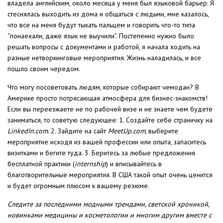
владела английским, около месяца у меня был языковой барьер. Я
стеснялась выходить из дома и общаться с людьми, мне казалось,
что все на меня будут тыкать пальцем и говорить что-то типа
“понаехали, даже язык не выучили”. Постепенно нужно было
решать вопросы с документами и работой, я начала ходить на
разные нетворкинговые мероприятия. Жизнь наладилась, и все
пошло своим чередом. ⠀
Что могу посоветовать людям, которые собирают чемодан? В
Америке просто потрясающая атмосфера для бизнес-знакомств!
Если вы переезжаете не по рабочей визе и не знаете чем будете
заниматься, то советую следующее: 1. Создайте себе страничку на
LinkedIn.com
. 2. Зайдите на сайт
MeetUp.com
, выберите
мероприятие исходя из вашей профессии или опыта, запаситесь
визитками и бегите туда. 3. Беритесь за любые предложения
бесплатной практики (
internship
) и вписывайтесь в
благотворительные мероприятия. В США такой опыт очень ценится
и будет огромным плюсом к вашему резюме.
Следите за последними модными трендами, светской хроникой,
новинками медицины и косметологии и многим другим вместе с