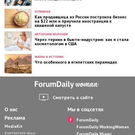
УСПЕШНАЯ
Как продавщица из России построила бизнес
на $22 млн и приучила иностранцев к
квашеной капусте
АВТОРСКИЕ КОЛОНКИ
Через тернии в бьюти-индустрию: как я стала
косметологом в США
ЖИЗНЬ И ИСТОРИИ
Что особенного в египетских пирамидах
Смотреть о сайте
О нас
Мы в соцсетях
Реклама
ForumDaily
MediaKit
ForumDaily WorkingWoman
Контактное лицо:
ForumDaily Miami