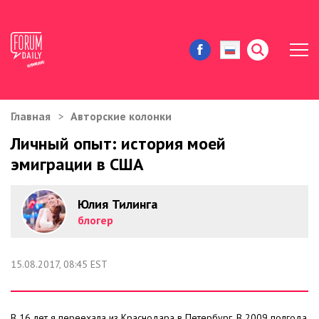
Главная
Авторские колонки
ЖИЗНЬ И ИСТОРИИ
Личный опыт: история моей
эмиграции в США
ИММИГРАЦИЯ В США
ЗНАМЕНИТОСТИ
Юлия Тилинга
блогер
АВТОРСКИЕ КОЛОНКИ
15.08.2017, 08:45 EST
ЗДОРОВЬЕ И КРАСОТА
ДОМ И ЕДА
В 16 лет я переехала из Краснодара в Петербург. В 2009 полгода