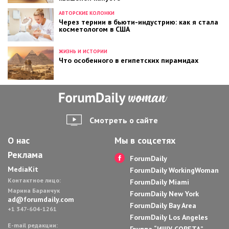
АВТОРСКИЕ КОЛОНКИ
Через тернии в бьюти-индустрию: как я стала
косметологом в США
ЖИЗНЬ И ИСТОРИИ
Что особенного в египетских пирамидах
Смотреть о сайте
О нас
Мы в соцсетях
Реклама
ForumDaily
MediaKit
ForumDaily WorkingWoman
Контактное лицо:
ForumDaily Miami
Марина Баранчук
ForumDaily New York
ad@forumdaily.com
ForumDaily Bay Area
+1 347-604-1261
ForumDaily Los Angeles
E-mail редакции:
Группа “ИЩУ СОВЕТА”