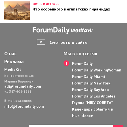
ЖИЗНЬ И ИСТОРИИ
Что особенного в египетских пирамидах
Смотреть о сайте
О нас
Мы в соцсетях
Реклама
ForumDaily
MediaKit
ForumDaily WorkingWoman
Контактное лицо:
ForumDaily Miami
Марина Баранчук
ForumDaily New York
ad@forumdaily.com
ForumDaily Bay Area
+1 347-604-1261
ForumDaily Los Angeles
E-mail редакции:
Группа “ИЩУ СОВЕТА”
info@forumdaily.com
Календарь событий в
Нью-Йорке